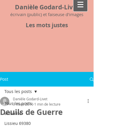
Danièle Godard-Livet
écrivain (public) et faiseuse d'images
Les mots justes
Post
Tous les posts
Danièle Godard-Livet
Tous les posts
3 mars 2016
1 min de lecture
Deuils de Guerre
actualité
Lissieu 69380