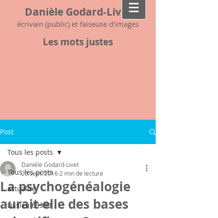
Danièle Godard-Livet
écrivain (public) et faiseuse d'images
Les mots justes
Post
Tous les posts
Danièle Godard-Livet
Tous les posts
20 sept. 2016
2 min de lecture
La psychogénéalogie
actualité
aurait-elle des bases
Lissieu 69380