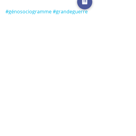
#génosociogramme
#grandeguerre
#histoirefamiliale
#épigénétique
Posts récents
Voir tout