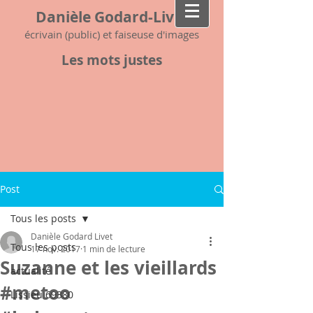
Danièle Godard-Livet
écrivain (public) et faiseuse d'images
Les mots justes
Post
Tous les posts
Danièle Godard Livet
Tous les posts
17 nov. 2017
1 min de lecture
Suzanne et les vieillards
actualité
#metoo
Lissieu 69380