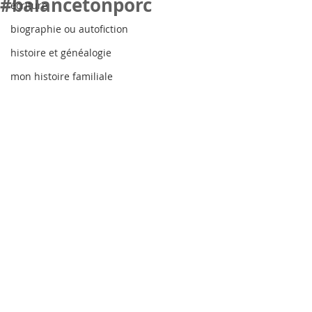
#balancetonporc
écriture
biographie ou autofiction
histoire et généalogie
mon histoire familiale