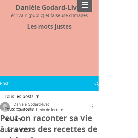
Danièle Godard-Livet
écrivain (public) et faiseuse d'images
Les mots justes
Post
Tous les posts
Danièle Godard-livet
Tous les posts
27 juin 2018
1 min de lecture
Peut-on raconter sa vie
actualité
à travers des recettes de
Lissieu 69380