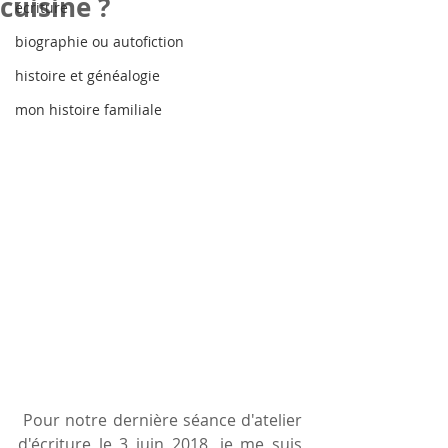
cuisine ?
écriture
biographie ou autofiction
histoire et généalogie
mon histoire familiale
 Pour notre dernière séance d'atelier 
d'écriture le 3 juin 2018, je me suis 