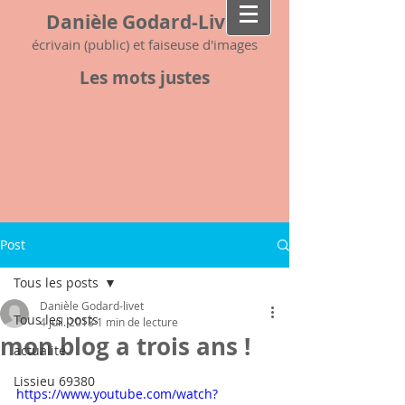
Danièle Godard-Livet
écrivain (public) et faiseuse d'images
Les mots justes
Post
Tous les posts
Danièle Godard-livet
Tous les posts
4 juil. 2018
1 min de lecture
mon blog a trois ans !
actualité
Lissieu 69380
https://www.youtube.com/watch?