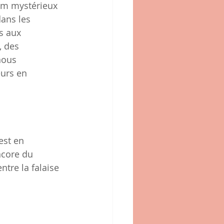
om mystérieux 
ans les 
s aux 
 des 
nous 
eurs en 
est en 
ncore du 
tre la falaise 