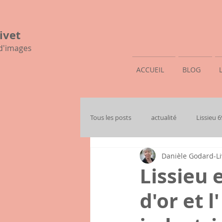
ivet
 d'images
ACCUEIL
BLOG
Tous les posts
actualité
Lissieu 
Danièle Godard-Li
mon histoire familiale
Lissieu 
d'or et 