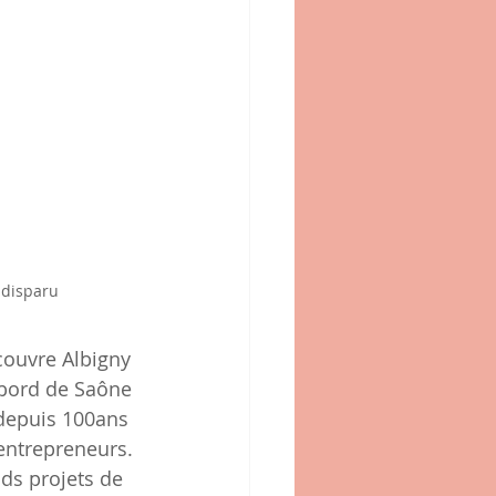
 disparu
couvre Albigny 
 bord de Saône 
 depuis 100ans 
'entrepreneurs. 
ds projets de 