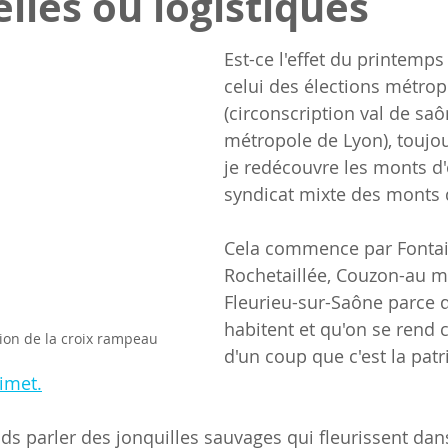
elles ou logistiques
Est-ce l'effet du printemp
celui des élections métrop
(circonscription val de saô
métropole de Lyon), toujou
je redécouvre les monts d'o
syndicat mixte des monts d
Cela commence par Fontai
Rochetaillée, Couzon-au mo
Fleurieu-sur-Saône parce 
habitent et qu'on se rend 
tion de la croix rampeau
d'un coup que c'est la patr
imet.
nds parler des jonquilles sauvages qui fleurissent dans