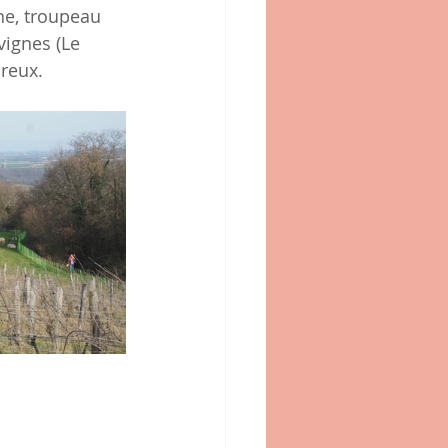
ne, troupeau 
ignes (Le 
breux.