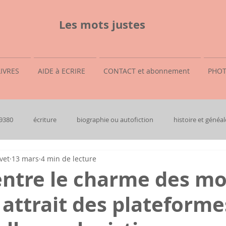
Les mots justes
LIVRES
AIDE à ECRIRE
CONTACT et abonnement
PHOT
69380
écriture
biographie ou autofiction
histoire et généal
vet
13 mars
4 min de lecture
entre le charme des m
l' attrait des plateforme