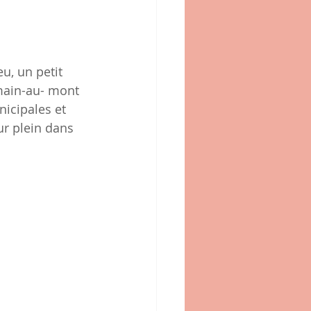
u, un petit 
rmain-au- mont 
icipales et 
ur plein dans 