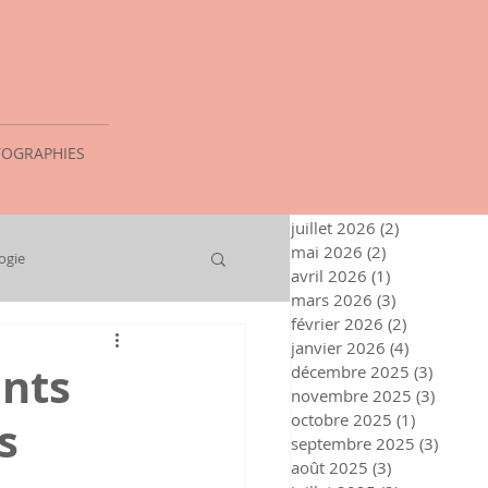
OGRAPHIES
juillet 2026
(2)
2 posts
mai 2026
(2)
2 posts
ogie
avril 2026
(1)
1 post
mars 2026
(3)
3 posts
février 2026
(2)
2 posts
janvier 2026
(4)
4 posts
onts
décembre 2025
(3)
3 posts
novembre 2025
(3)
3 post
octobre 2025
(1)
1 post
s
septembre 2025
(3)
3 post
août 2025
(3)
3 posts