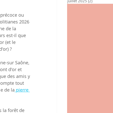
juillet 2025
(2)
2 posts
s précoce ou 
olitianes 2026 
ne de la 
rs est-il que 
r (et le 
'or) ?
ne-sur Saône, 
nt d'or et 
que des amis y 
compte tout 
ie de la
 pierre 
 la forêt de 