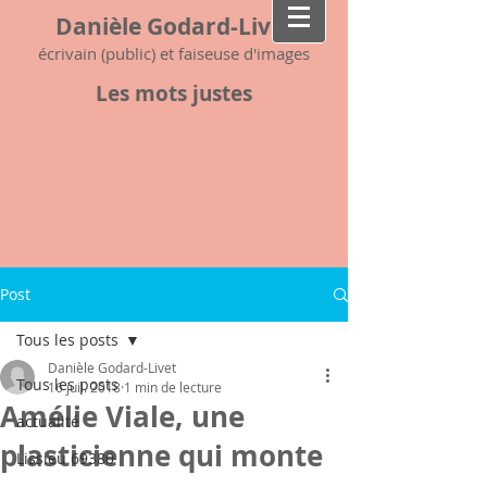
Danièle Godard-Livet
écrivain (public) et faiseuse d'images
Les mots justes
Post
Tous les posts
Danièle Godard-Livet
Tous les posts
16 juil. 2018
1 min de lecture
Amélie Viale, une
actualité
plasticienne qui monte
Lissieu 69380