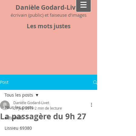
Danièle Godard-Livet
écrivain (public) et faiseuse d'images
Les mots justes
Post
Tous les posts
Danièle Godard-Livet
Tous les posts
27 juil. 2019
2 min de lecture
La passagère du 9h 27
actualité
Lissieu 69380