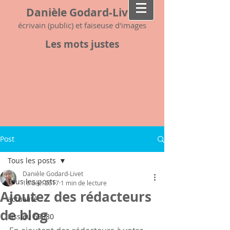
Danièle Godard-Livet
écrivain (public) et faiseuse d'images
Les mots justes
Post
Tous les posts
Danièle Godard-Livet
Tous les posts
18 déc. 2017
1 min de lecture
Ajoutez des rédacteurs
actualité
de blog
Lissieu 69380