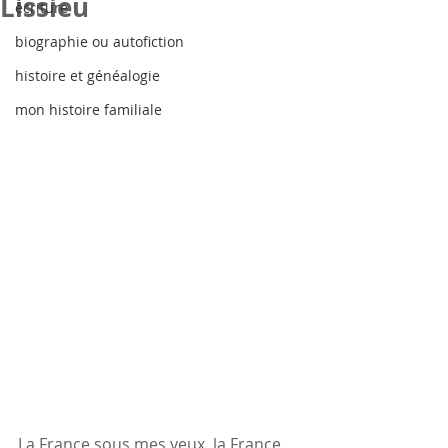
Lissieu
écriture
biographie ou autofiction
histoire et généalogie
mon histoire familiale
La France sous mes yeux, la France 