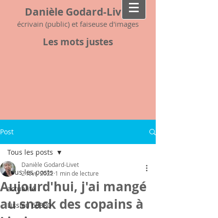
Danièle Godard-Livet
écrivain (public) et faiseuse d'images
Les mots justes
Post
Tous les posts
Danièle Godard-Livet
Tous les posts
2 févr. 2022
1 min de lecture
Aujourd'hui, j'ai mangé
actualité
au snack des copains à
Lissieu 69380