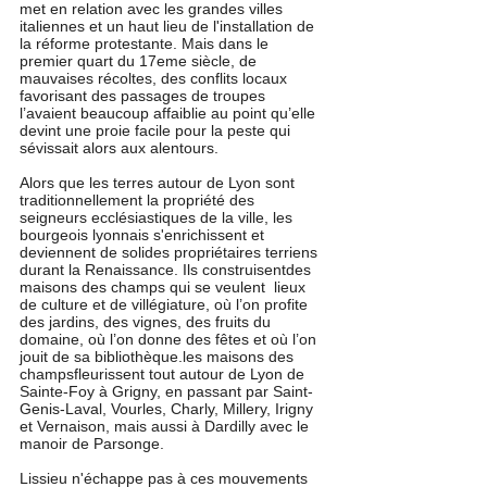
met en relation avec les grandes villes 
italiennes et un haut lieu de l'installation de 
la réforme protestante. Mais dans le 
premier quart du 17eme siècle, de 
mauvaises récoltes, des conflits locaux 
favorisant des passages de troupes 
l’avaient beaucoup affaiblie au point qu’elle 
devint une proie facile pour la peste qui 
sévissait alors aux alentours.
Alors que les terres autour de Lyon sont 
traditionnellement la propriété des 
seigneurs ecclésiastiques de la ville, les 
bourgeois lyonnais s'enrichissent et 
deviennent de solides propriétaires terriens 
durant la Renaissance. Ils construisentdes 
maisons des champs qui se veulent  lieux 
de culture et de villégiature, où l’on profite 
des jardins, des vignes, des fruits du 
domaine, où l’on donne des fêtes et où l’on 
jouit de sa bibliothèque.les maisons des 
champsfleurissent tout autour de Lyon de 
Sainte-Foy à Grigny, en passant par Saint-
Genis-Laval, Vourles, Charly, Millery, Irigny 
et Vernaison, mais aussi à Dardilly avec le 
manoir de Parsonge.
Lissieu n'échappe pas à ces mouvements 