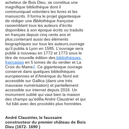
acheteur de Bois Dieu, se constitua une 
magnifique bibliothèque dont il 
communiquait volontiers les livres et les 
manuscrits. Il forma le projet gigantesque 
de rédiger une 
Bibliothèque françoise 
rassemblant tous les auteurs d'écrits 
disponibles à son époque écrits ou traduits 
en français depuis cinq cents ans et 
plus,contenant aussi des éléments 
biographiques sur tous les auteurs
,
ouvrage 
qu’il publia à Lyon en 1585. L’ouvrage sera 
publié à nouveau en 1772 et 1773 sous le 
titre de nouvelle édition des
 bibliothèques 
françaises
 en 5 tomes de du verdier et La 
Croix du Maine
1
. Ce gigantesque ouvrage 
conservé dans quelques bibliothèques 
européennes et d'Amérique du Nord est 
accessible sur Gallica (dans une très 
mauvaise numérisation) et partiellement 
accessible sur internet depuis 2016. Un 
monument oublié qui vaut bien la maison 
des champs qu’édifia André Claustrier et qui 
 fut bâti avec des procédés plus honnètes.
André Claustrier, le faussaire 
constructeur du premier château de Bois 
Dieu (1672- 1690 )