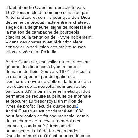
Il faut attendre Claustrier qui achète vers 
1672 l’ensemble du domaine constitué par 
Antoine Baud et son fils pour que Bois Dieu 
devienne ce produit mixte entre le château, 
siège de la seigneurie, signe de noblesse et 
la maison de campagne de bourgeois 
citadins où la tentation de « vivre noblement 
» dans des châteaux en réduction vient 
contrarier la séduction des majestueuses 
villas gravées par Palladio.
André Claustrier, conseiller du roi, receveur 
général des finances à Lyon, achète le 
domaine de Bois Dieu vers 1672 ; il reçoit à 
la même époque, par délégation de 
Desmaretz neveu de Colbert, la ferme de la 
fabrication de la nouvelle monnaie voulue 
par Louis XIV, moins riche en métal qui doit 
permettre de réduire la pénurie de monnaie 
et procurer au trésor royal un million de 
livres de profit : l’écu de quatre sous
2
André Claustrier est condamné en 1684 
pour fabrication de fausse monnaie, démis 
de sa charge de receveur général des 
finances, condamné à trois ans de 
bannissement et à de fortes amendes. 
Dans le mémoire qu’il écrit pour sa défense, 