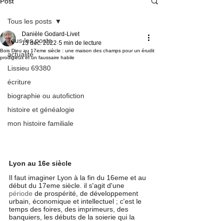
Post
Tous les posts
Danièle Godard-Livet
Tous les posts
13 déc. 2022
5 min de lecture
Bois Dieu au 17eme siècle : une maison des champs pour un érudit
actualité
prodigieux et un faussaire habile
Lissieu 69380
écriture
biographie ou autofiction
histoire et généalogie
mon histoire familiale
Lyon au 16e siècle 
Il faut imaginer Lyon à la fin du 16eme et au 
début du 17eme siècle. il s'agit d'une 
période
 de prospérité, de développement 
urbain, économique et intellectuel ; c'est le 
temps des foires, des imprimeurs, des 
banquiers, les débuts de la soierie qui la 