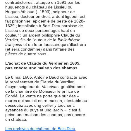
contradictoires : attaque en 1591 par les 
huguenots du château de Lissieu où 
Hugues Athiaud ( -1593), seigneur de 
Lissieu, docteur en droit, ardent ligueur, est 
fait prisonnier; épidémie de peste de 1628-
1629 ; installation à Bois-Dieu paroisse de 
Lissieu de deux personnages haut en 
couleur : un ardent bibliophile Claude du 
Verdier, fils de l'auteur de la B
ibliothèque 
française
 et un futur faussairequi s'illustrera 
(et sera condamné) dans l'affaire des 
pièces de quatre sous.
L'achat de Claude du Verdier en 1605, 
pas encore une maison des champs
Le 8 mai 1605, Antoine Baud contracte avec 
le représentant de Claude du Verdier, 
écuyer,seigneur de Valprivas, gentilhomme 
de la chambre de Monsieur le prince de 
Condé. La vente ne porte que sur des « 
mures qui souloit estre maison, etestable au 
dessoubz avec ung cellier y touchant, 
aysances du puys et ung jardin ». c'est à 
peine une maison des champs, pas encore 
un château. 
Les archives du château de Bois Dieu
, 