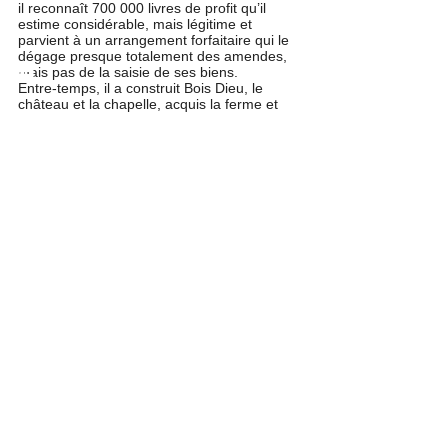
il reconnaît 700 000 livres de profit qu’il 
estime considérable, mais légitime et 
parvient à un arrangement forfaitaire qui le 
dégage presque totalement des amendes, 
mais pas de la saisie de ses biens.
Entre-temps, il a construit Bois Dieu, le 
château et la chapelle, acquis la ferme et 
aménagé de fort jolis jardins agrémentés de 
serres remplies de plantes exotiques de 
grand prix. Lors de l’inventaire de saisie en 
1690 l’huissier scelle soixante-treize pieds 
d’orangers (ou citronniers) dans leurs 
caisses, répartis autour du jardin sans 
compter vingt-cinq orangers chinois, trente 
pieds de laurier, neuf pieds de grenadiers, 
dix-sept de jasmin, quatorze d’œillets.  Une 
vraie maison des champs dont il n’aura pas 
le temps de profiter puisque l’ensemble du 
domaine restera sous bail judiciaire jusqu’à 
la vente par adjudication à Jacques Millière 
en 1695. 
André Claustrier meurt entre 1695 et 1703. 
Son fils Gilbert sera repris par Desmaretz 
revenu en grâce dans de hautes fonctions 
financières et anobli par Louis XV, mettant 
fin à la disgrâce de la famille du condamné 
de 1684.