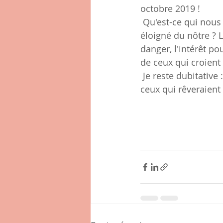
octobre 2019 !
 Qu'est-ce qui nous pousse à nous pencher sur un univers et un mode de  vie si 
éloigné du nôtre ? L
danger, l'intérêt po
de ceux qui croient
 Je reste dubitative : sont-ce les mêmes qui se demandent si le black friday aura lieu ou 
ceux qui rêveraient