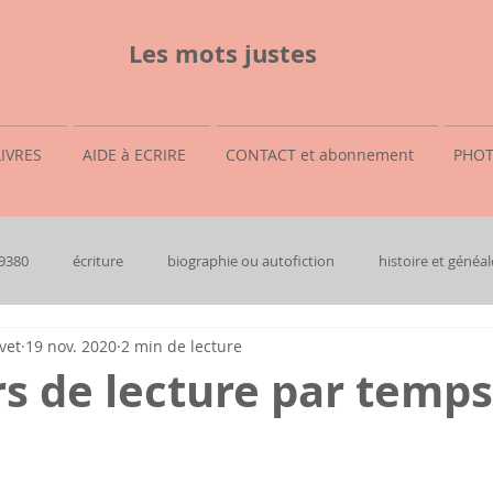
Les mots justes
LIVRES
AIDE à ECRIRE
CONTACT et abonnement
PHOT
69380
écriture
biographie ou autofiction
histoire et généal
vet
19 nov. 2020
2 min de lecture
s de lecture par temps