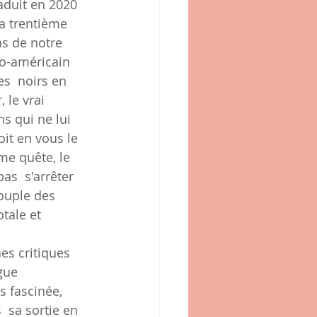
aduit en 2020 
la trentième 
s de notre  
ro-américain 
es  noirs en 
 le vrai 
 qui ne lui 
it en vous le 
me quête, le 
as  s'arrêter 
ouple des 
tale et 
 
es critiques 
gue  
 fascinée,  
  sa sortie en 