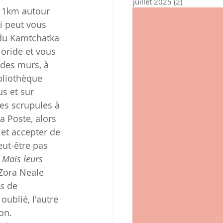
juillet 2025
(2)
2 posts
à 1km autour 
i peut vous 
du Kamtchatka 
oride et vous 
 des murs, à 
ibliothèque 
s et sur 
des scrupules à 
a Poste, alors 
. et accepter de 
eut-être pas 
 
Mais leurs 
Zora Neale 
es
 de 
oublié, l'autre 
on.