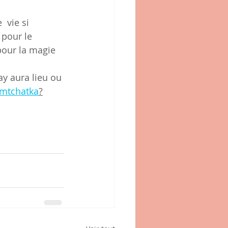
 pour le 
 pour la magie 
amtchatka
?