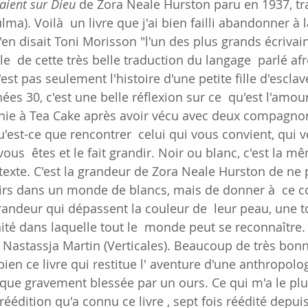
aient sur Dieu
 de Zora Neale Hurston paru en 1937, tr
ma). Voilà  un livre que j'ai bien failli abandonner à 
en disait Toni Morisson "l'un des plus grands écrivain
le  de cette très belle traduction du langage  parlé af
st pas seulement l'histoire d'une petite fille d'esclav
ées 30, c'est une belle réflexion sur ce  qu'est l'amour,
nie à Tea Cake après avoir vécu avec deux compagnons
est-ce que rencontrer  celui qui vous convient, qui vo
ous  êtes et le fait grandir. Noir ou blanc, c'est la mê
texte. C'est la grandeur de Zora Neale Hurston de ne p
irs dans un monde de blancs, mais de donner à  ce c
andeur qui dépassent la couleur de  leur peau, une to
té dans laquelle tout le  monde peut se reconnaître. 
 Nastassja Martin (Verticales). Beaucoup de très bonn
ien ce livre qui restitue l' aventure d'une anthropolo
tique gravement blessée par un ours. Ce qui m'a le plus
réédition qu'a connu ce livre , sept fois réédité depuis