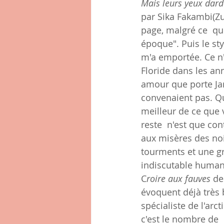
Mais leurs yeux dard
par Sika Fakambi(Zul
page, malgré ce  qu'
époque". Puis le sty
m'a emportée. Ce n'e
Floride dans les ann
amour que porte Ja
convenaient pas. Qu'
meilleur de ce que v
reste  n'est que con
aux misères des no
tourments et une gr
indiscutable humani
C
roire aux fauves
 de
évoquent déjà très b
spécialiste de l'arc
c'est le nombre de  