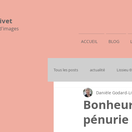
ivet
 d'images
ACCUEIL
BLOG
Tous les posts
actualité
Lissieu 
Danièle Godard-Li
mon histoire familiale
Bonheur
pénurie