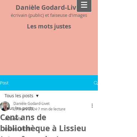
Danièle Godard-Livet
écrivain (public) et faiseuse d'images
Les mots justes
Post
Tous les posts
Danièle Godard-Livet
Tous les posts
27 mars 2024
7 min de lecture
Cent ans de
actualité
bibliothèque à Lissieu
Lissieu 69380