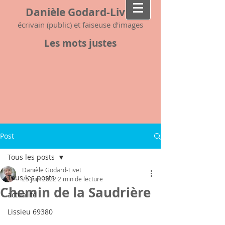
Danièle Godard-Livet
écrivain (public) et faiseuse d'images
Les mots justes
Post
Tous les posts
Danièle Godard-Livet
Tous les posts
25 juin 2022
2 min de lecture
Chemin de la Saudrière
actualité
Lissieu 69380