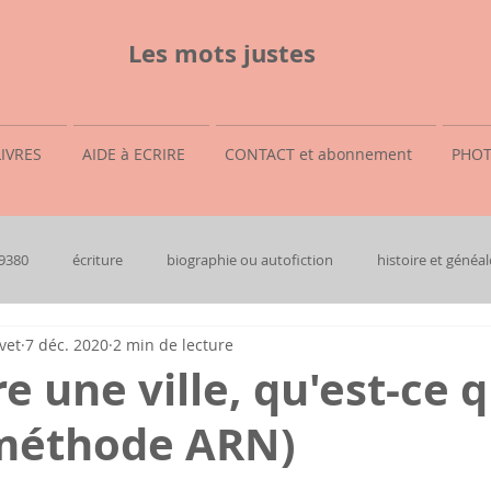
Les mots justes
LIVRES
AIDE à ECRIRE
CONTACT et abonnement
PHOT
69380
écriture
biographie ou autofiction
histoire et généal
vet
7 déc. 2020
2 min de lecture
e une ville, qu'est-ce 
 (méthode ARN)