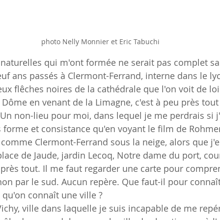
photo Nelly Monnier et Eric Tabuchi
 naturelles qui m'ont formée ne serait pas complet s
euf ans passés à Clermont-Ferrand, interne dans le ly
deux flêches noires de la cathédrale que l'on voit de l
 Dôme en venant de la Limagne, c'est à peu près tout 
! Un non-lieu pour moi, dans lequel je me perdrais si j
is forme et consistance qu'en voyant le film de Rohme
c comme Clermont-Ferrand sous la neige, alors que j'e
lace de Jaude, jardin Lecoq, Notre dame du port, cou
 près tout. Il me faut regarder une carte pour compren
t non par le sud. Aucun repère. Que faut-il pour connaîtr
qu'on connaît une ville ?
hy, ville dans laquelle je suis incapable de me repére