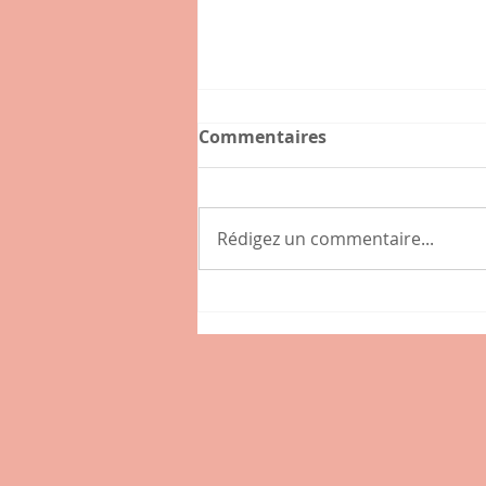
Commentaires
Rédigez un commentaire...
Connaissez-vous l'hybride
, nouveau café-épicerie de
la place des Tamaris à
Lissieu ?