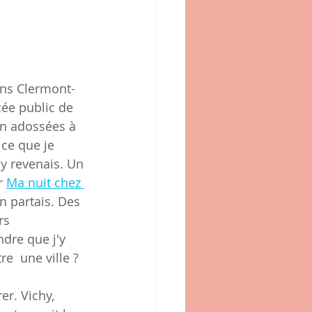
ans Clermont-
cée public de 
oin adossées à 
ce que je 
'y revenais. Un 
r 
Ma nuit chez 
n partais. Des 
rs 
dre que j'y 
e  une ville ? 
r. Vichy, 