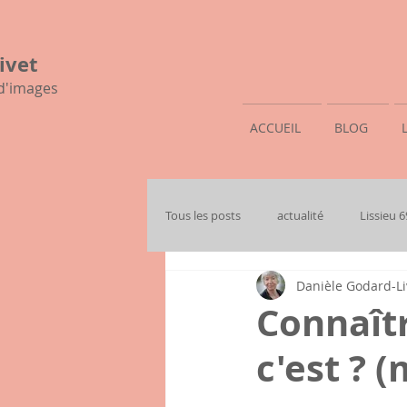
ivet
 d'images
ACCUEIL
BLOG
Tous les posts
actualité
Lissieu 
Danièle Godard-Li
mon histoire familiale
Connaîtr
c'est ?