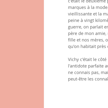
c'était le deuxième 
marques à la mode. 
vieillissante et la 
peine à vingt kilomè
guerre, on parlait e
père de mon amie, 
fille et nos mères, o
qu'on habitait près
Vichy c'était le cô
l'antidote parfaite 
ne connais pas, mais
peut-être les conna