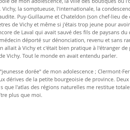
pôle de mon adolescence, la ville des boutiques où l'o
Vichy, la somptueuse, l'internationale, la condescend
maudite. Puy-Guillaume et Chateldon (son chef-lieu de 
tres de Vichy et même si j'étais trop jeune pour avoi
ncore de Laval qui avait sauvé des fils de paysans du 
médecin déporté sur dénonciation, revenu et sans ra
n allait à Vichy et c'était bien pratique à l'étranger de
 de Vichy. Tout le monde en avait entendu parler.
té "jeunesse dorée" de mon adolescence ; Clermont-Fer
aux dérives de la petite bourgeoisie de province. Deux 
 que l'atlas des régions naturelles me restitue totale
ître plus que moi.