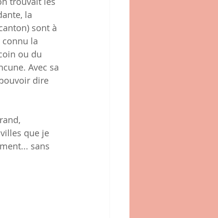
n trouvait les 
ante, la 
canton) sont à 
r connu la 
coin ou du 
ncune. Avec sa 
 pouvoir dire 
rand, 
villes que je 
ment... sans 