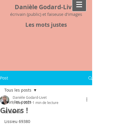
Danièle Godard-Livet
écrivain (public) et faiseuse d'images
Les mots justes
Post
Tous les posts
Danièle Godard-Livet
Tous les posts
3 févr. 2021
1 min de lecture
Givors !
actualité
Lissieu 69380