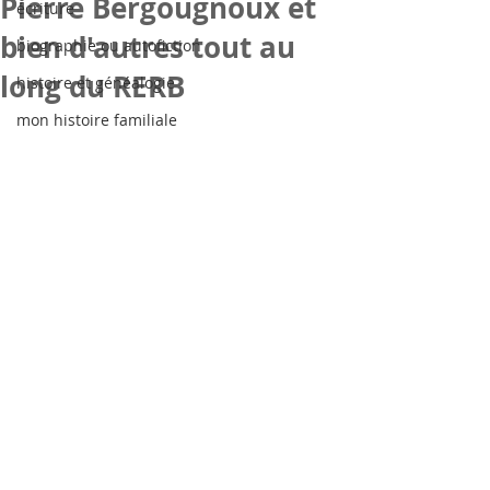
Pierre Bergougnoux et
écriture
bien d'autres tout au
biographie ou autofiction
long du RERB
histoire et généalogie
mon histoire familiale