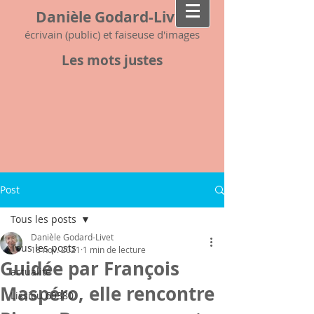
Danièle Godard-Livet
écrivain (public) et faiseuse d'images
Les mots justes
Post
Tous les posts
Danièle Godard-Livet
Tous les posts
18 nov. 2021
1 min de lecture
Guidée par François
actualité
Maspéro, elle rencontre
Lissieu 69380