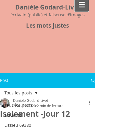
Danièle Godard-Livet
écrivain (public) et faiseuse d'images
Les mots justes
Post
Tous les posts
Danièle Godard-Livet
Tous les posts
28 mars 2020
2 min de lecture
Isolement -Jour 12
actualité
Lissieu 69380