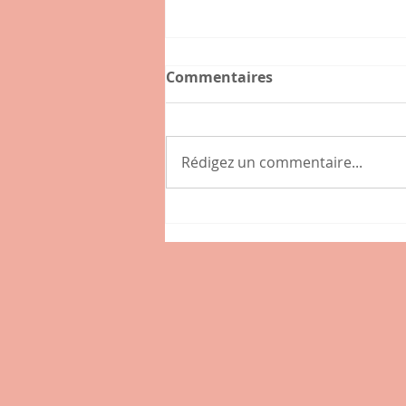
Commentaires
Rédigez un commentaire...
Connaissez-vous l'hybride
, nouveau café-épicerie de
la place des Tamaris à
Lissieu ?