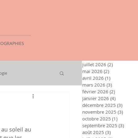
OGRAPHIES
juillet 2026
(2)
2 posts
mai 2026
(2)
2 posts
ogie
avril 2026
(1)
1 post
mars 2026
(3)
3 posts
février 2026
(2)
2 posts
janvier 2026
(4)
4 posts
décembre 2025
(3)
3 posts
novembre 2025
(3)
3 post
octobre 2025
(1)
1 post
septembre 2025
(3)
3 post
au soleil au 
août 2025
(3)
3 posts
 que les 