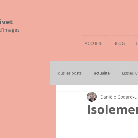
ivet
 d'images
ACCUEIL
BLOG
Tous les posts
actualité
Lissieu 
Danièle Godard-Li
mon histoire familiale
Isolemen