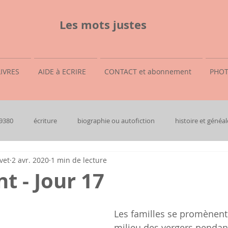
Les mots justes
LIVRES
AIDE à ECRIRE
CONTACT et abonnement
PHOT
69380
écriture
biographie ou autofiction
histoire et généal
vet
2 avr. 2020
1 min de lecture
t - Jour 17
Les familles se promènent 
milieu des vergers pendant