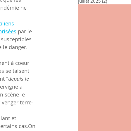
juillet 2025
(2)
2 posts
pandémie ne 
aliens
brisées
 par le 
 susceptibles 
 le danger.
nent à coeur 
s se taisent  
nt "
depuis le 
ervigne a  
n scène le 
 venger terre-
lant et 
certains cas.On 