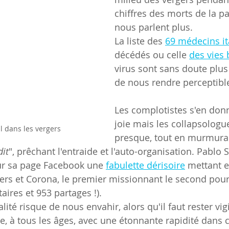
chiffres des morts de la 
nous parlent plus.
La liste des 
69 médecins it
décédés ou celle 
des vies 
virus sont sans doute plus
de nous rendre perceptible
Les complotistes s'en don
joie mais les collapsologue
il dans les vergers
presque, tout en murmura
dit
", prêchant l'entraide et l'auto-organisation. Pablo S
ur sa page Facebook une 
fabulette dérisoire
 mettant e
ers et Corona, le premier missionnant le second pour
res et 953 partages !).
lité risque de nous envahir, alors qu'il faut rester vigi
ue, à tous les âges, avec une étonnante rapidité dans 