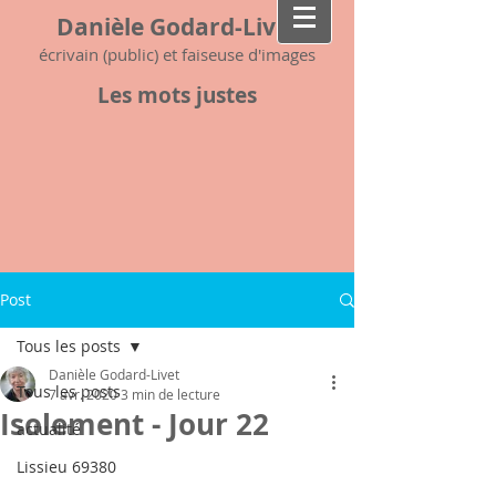
Danièle Godard-Livet
écrivain (public) et faiseuse d'images
Les mots justes
Post
Tous les posts
Danièle Godard-Livet
Tous les posts
7 avr. 2020
3 min de lecture
Isolement - Jour 22
actualité
Lissieu 69380