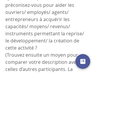
préconisez-vous pour aider les 
ouvriers/ employés/ agents/ 
entrepreneurs à acquérir les 
capacités/ moyens/ revenus/ 
instruments permettant la reprise/ 
le développement/ la création de 
cette activité ?
(Trouvez ensuite un moyen pour 
comparer votre description avec 
celles d’autres participants. La 
compilation puis la superposition 
des réponses devraient dessiner peu 
à peu un paysage composé de lignes 
de conflits, d’alliances, de 
controverses et d’oppositions.)
*
L’auto-description reprend la 
procédure des nouveaux cahiers de 
doléance suggérés dans Bruno Latour, 