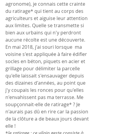
agronome), je connais cette crainte 
du ratirage* qui tient au corps des 
agriculteurs et aiguise leur attention 
aux limites. Quelle se transmette si 
bien aux urbains qui n'y perdront 
aucune récolte est une découverte. 
En mai 2018, j'ai souri lorsque  ma 
voisine s'est appliquée à faire édifier 
socles en béton, piquets en acier et 
grillage pour délimiter la parcelle 
qu'elle laissait s'ensauvager depuis 
des dizaines d'années, au point que 
j'y coupais les ronces pour qu'elles 
n'envahissent pas ma terrasse. Me 
soupçonnait-elle de ratirage* ? Je 
n'aurais pas dû en rire car la passion 
de la clôture a de beaux jours devant 
elle !
*
le ratirage : ce vilain geste consiste à 