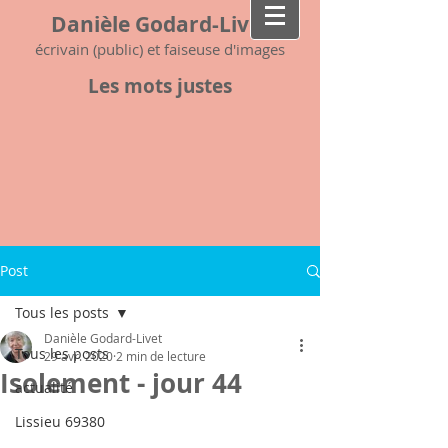
Danièle Godard-Livet
écrivain (public) et faiseuse d'images
Les mots justes
Post
Tous les posts
Danièle Godard-Livet
Tous les posts
29 avr. 2020
2 min de lecture
Isolement - jour 44
actualité
Lissieu 69380