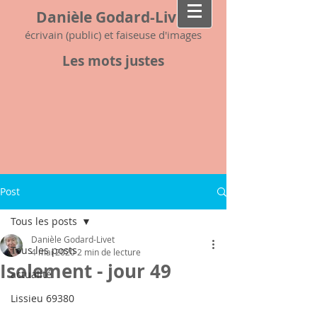
Danièle Godard-Livet
écrivain (public) et faiseuse d'images
Les mots justes
Post
Tous les posts
Danièle Godard-Livet
Tous les posts
4 mai 2020
2 min de lecture
Isolement - jour 49
actualité
Lissieu 69380