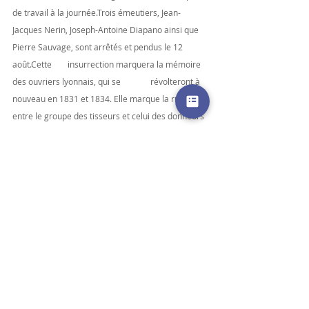
de travail à la journée.Trois émeutiers, Jean-
Jacques Nerin, Joseph-Antoine Diapano ainsi que 
Pierre Sauvage, sont arrêtés et pendus le 12 
août.Cette 	insurrection marquera la mémoire 
des ouvriers lyonnais, qui se 	révolteront à 
nouveau en 1831 et 1834. Elle marque la rupture 
entre le groupe des tisseurs et celui des donneurs 
d’ordre, unis auparavant dans la défense de leur 
travail. De nombreux chefs d’atelier canuts se 
souviendront, pendant la Révolution et après, du 
refus des autorités et des riches marchands 
d’accepter une certaine solidarité de métier 
durant les crises
2
Jean 	Louis Philipon de la madeleine
membre 
titulaire (1771) de l’Académie des Sciences, Belles 
Lettres, et 	Arts de Besançon
Président de 	
l’administration centrale du Rhone sous le directoire, 
Avocat du roi près la chambre des comptes de 