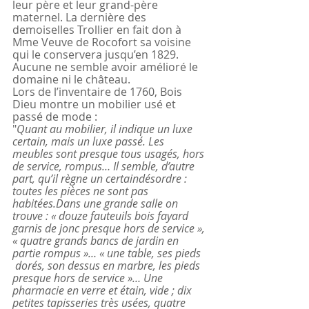
leur père et leur grand-père 
maternel. La dernière des 
demoiselles Trollier en fait don à 
Mme Veuve de Rocofort sa voisine 
qui le conservera jusqu’en 1829. 
Aucune ne semble avoir amélioré le 
domaine ni le château.
Lors de l’inventaire de 1760, Bois 
Dieu montre un mobilier usé et 
passé de mode :
"
Quant au mobilier, il indique un luxe 
certain, mais un luxe passé. Les 
meubles sont presque tous usagés, hors 
de service, rompus… Il semble, d’autre 
part, qu’il règne un certaindésordre : 
toutes les pièces ne sont pas 
habitées.Dans une grande salle on 
trouve : « douze fauteuils bois fayard 
garnis de jonc presque hors de service », 
« quatre grands bancs de jardin en 
partie rompus »… « une table, ses pieds
 dorés, son dessus en marbre, les pieds 
presque hors de service »… Une 
pharmacie en verre et étain, vide ; dix 
petites tapisseries très usées, quatre 