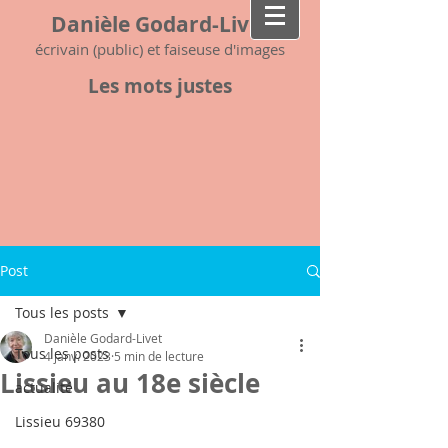
Danièle Godard-Livet
écrivain (public) et faiseuse d'images
Les mots justes
Post
Tous les posts
Danièle Godard-Livet
Tous les posts
4 janv. 2023
5 min de lecture
Lissieu au 18e siècle
actualité
Lissieu 69380