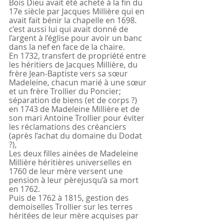
Bois Dieu avait été acheté à la fin du 
17e siècle par Jacques Millière qui en 
avait fait bénir la chapelle en 1698. 
c’est aussi lui qui avait donné de 
l’argent à l’église pour avoir un banc 
dans la nef en face de la chaire.
En 1732, transfert de propriété entre 
les héritiers de Jacques Millière, du 
frère Jean-Baptiste vers sa sœur 
Madeleine, chacun marié à une sœur 
et un frère Trollier du Poncier; 
séparation de biens (et de corps ?) 
en 1743 de Madeleine Millière et de 
son mari Antoine Trollier pour éviter 
les réclamations des créanciers 
(après l’achat du domaine du Dodat 
?),
Les deux filles ainées de Madeleine 
Millière héritières universelles en 
1760 de leur mère versent une 
pension à leur pèrejusqu’à sa mort 
en 1762.
Puis de 1762 à 1815, gestion des 
demoiselles Trollier sur les terres 
héritées de leur mère acquises par 