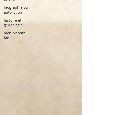
biographie ou
autofiction
histoire et
généalogie
mon histoire
familiale