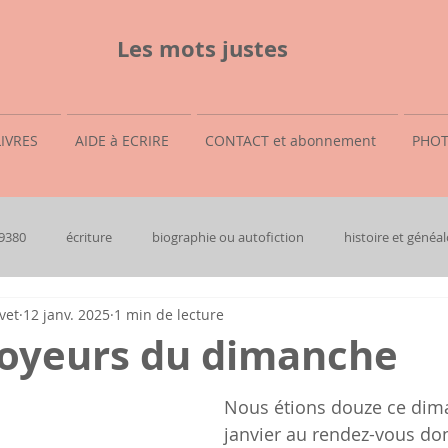
Les mots justes
LIVRES
AIDE à ECRIRE
CONTACT et abonnement
PHOT
69380
écriture
biographie ou autofiction
histoire et généal
vet
12 janv. 2025
1 min de lecture
toyeurs du dimanche
Nous étions douze ce dim
janvier au rendez-vous do