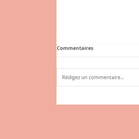
Commentaires
Rédigez un commentaire...
Connaissez-vous l'hybride
, nouveau café-épicerie de
la place des Tamaris à
Lissieu ?