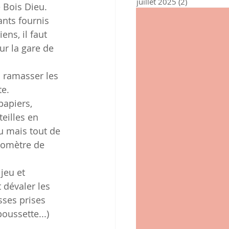
juillet 2025
(2)
2 posts
e Bois Dieu.
ants fournis 
ens, il faut 
ur la gare de 
à ramasser les 
te.
papiers, 
eilles en 
u mais tout de 
lomètre de 
jeu et 
 dévaler les 
ses prises 
ussette...) 