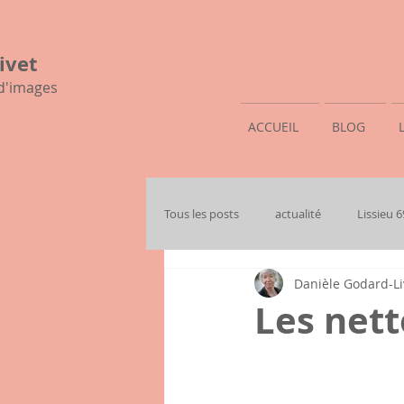
ivet
 d'images
ACCUEIL
BLOG
Tous les posts
actualité
Lissieu 
Danièle Godard-Li
mon histoire familiale
Les net