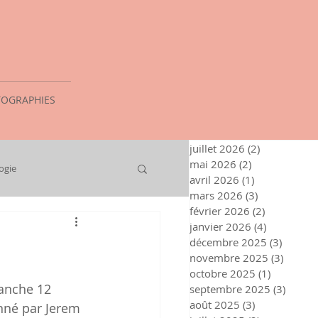
OGRAPHIES
juillet 2026
(2)
2 posts
mai 2026
(2)
2 posts
ogie
avril 2026
(1)
1 post
mars 2026
(3)
3 posts
février 2026
(2)
2 posts
janvier 2026
(4)
4 posts
décembre 2025
(3)
3 posts
novembre 2025
(3)
3 post
octobre 2025
(1)
1 post
anche 12 
septembre 2025
(3)
3 post
août 2025
(3)
3 posts
nné par Jerem 