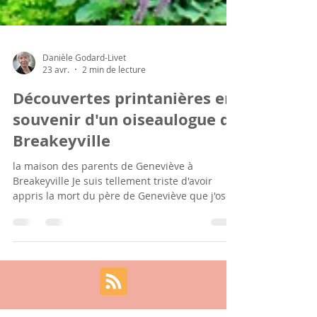
Danièle Godard-Livet
23 avr.
2 min de lecture
Découvertes printanières en
souvenir d'un oiseaulogue de
Breakeyville
la maison des parents de Geneviève à
Breakeyville Je suis tellement triste d'avoir
appris la mort du père de Geneviève que j'ose
à peine raconter mes découvertes printanières
... d'un printemps qu'il ne verra pas (il fait
encore l'hiver à Breakeyville au bord de la
rivière Chaudière). Il y a presque dix ans nous
avions été invités dans cette maison
quebecoise remarquable pour avoir gardé tout