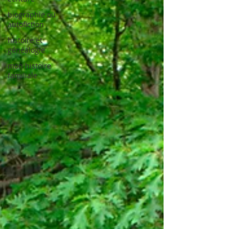
biographie ou
autofiction
histoire et
généalogie
mon histoire
familiale