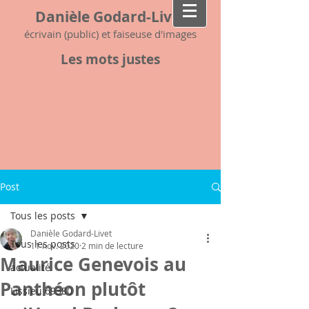
Danièle Godard-Livet
écrivain (public) et faiseuse d'images
Les mots justes
Post
Tous les posts
Danièle Godard-Livet
Tous les posts
11 nov. 2020
2 min de lecture
Maurice Genevois au
actualité
Panthéon plutôt
Lissieu 69380