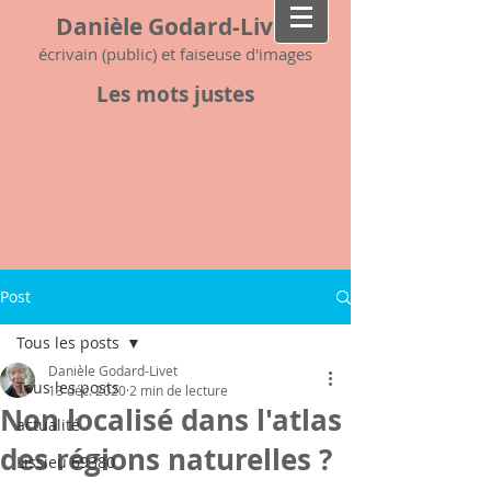
Danièle Godard-Livet
écrivain (public) et faiseuse d'images
Les mots justes
Post
Tous les posts
Danièle Godard-Livet
Tous les posts
13 déc. 2020
2 min de lecture
Non localisé dans l'atlas
actualité
des régions naturelles ?
Lissieu 69380