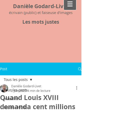
Danièle Godard-Livet
écrivain (public) et faiseuse d'images
Les mots justes
Post
Tous les posts
Danièle Godard-Livet
Tous les posts
2 juin 2023
4 min de lecture
Quand Louis XVIII
actualité
demanda cent millions
Lissieu 69380