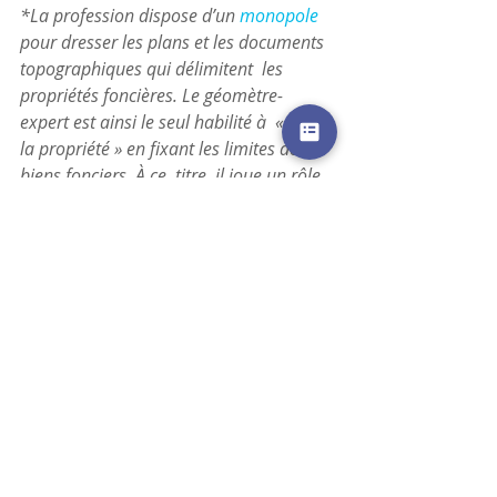
*La profession dispose d’un 
monopole
pour dresser les plans et les documents 
topographiques qui délimitent  les 
propriétés foncières. Le géomètre-
expert est ainsi le seul habilité à  « dire 
la propriété » en fixant les limites des 
biens fonciers. À ce  titre, il joue un rôle 
de premier plan dans le respect de la 
propriété  et des biens fonciers qui 
constitue l’un des fondements de la 
société  française.