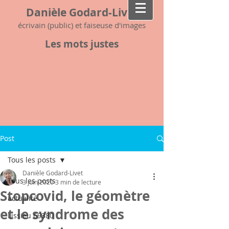
Danièle Godard-Livet
écrivain (public) et faiseuse d'images
Les mots justes
Post
Tous les posts
Danièle Godard-Livet
Tous les posts
3 juin 2020
3 min de lecture
Stopcovid, le géomètre
actualité
et le syndrome des
Lissieu 69380