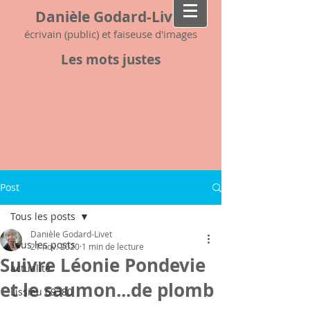
Danièle Godard-Livet
écrivain (public) et faiseuse d'images
Les mots justes
Post
Tous les posts
Danièle Godard-Livet
Tous les posts
21 nov. 2020
1 min de lecture
Suivre Léonie Pondevie
actualité
et le saumon...de plomb
Lissieu 69380