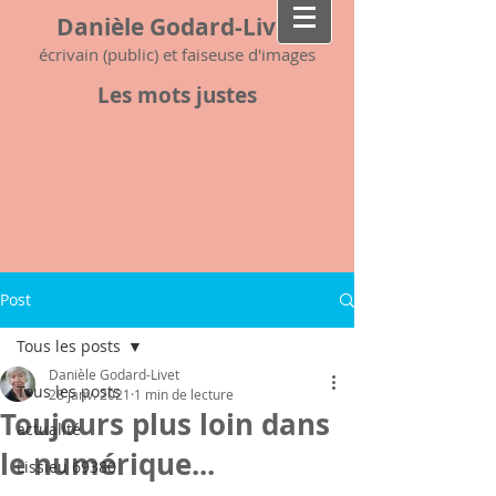
Danièle Godard-Livet
écrivain (public) et faiseuse d'images
Les mots justes
Post
Tous les posts
Danièle Godard-Livet
Tous les posts
28 janv. 2021
1 min de lecture
Toujours plus loin dans
actualité
le numérique...
Lissieu 69380