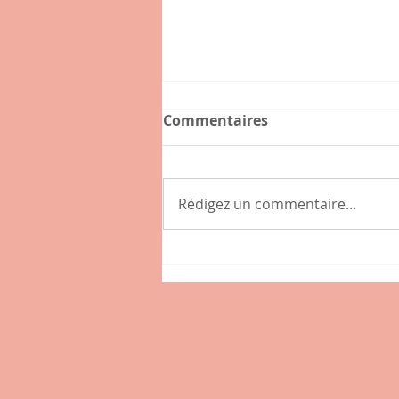
Commentaires
Rédigez un commentaire...
Connaissez-vous l'hybride
, nouveau café-épicerie de
la place des Tamaris à
Lissieu ?