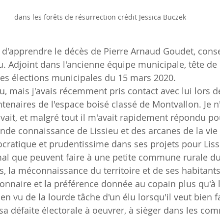
dans les forêts de résurrection crédit Jessica Buczek
e d'apprendre le décès de Pierre Arnaud Goudet, consei
. Adjoint dans l'ancienne équipe municipale, tête de la
res élections municipales du 15 mars 2020. 
u, mais j'avais récemment pris contact avec lui lors d
tenaires de l'espace boisé classé de Montvallon. Je n'
 savait, et malgré tout il m'avait rapidement répondu po
ande connaissance de Lissieu et des arcanes de la vie
ocratique et prudentissime dans ses projets pour Lissi
mal que peuvent faire à une petite commune rurale d
ts, la méconnaissance du territoire et de ses habitants,
onnaire et la préférence donnée au copain plus qu'à l'
ien vu de la lourde tâche d'un élu lorsqu'il veut bien fa
sa défaite électorale à oeuvrer, à sièger dans les com