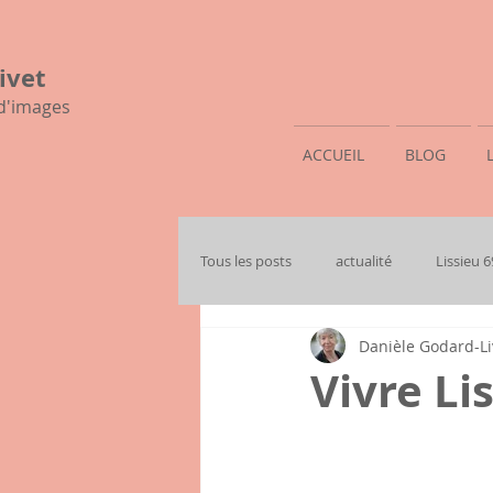
ivet
 d'images
ACCUEIL
BLOG
Tous les posts
actualité
Lissieu 
Danièle Godard-Li
mon histoire familiale
Vivre Lis