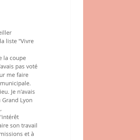
ller 
 liste "Vivre 
e la coupe 
avais pas voté 
ur me faire 
 municipale.
eu. Je n'avais 
u Grand Lyon 
  
intérêt 
ire son travail 
missions et à 