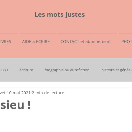
Les mots justes
LIVRES
AIDE à ECRIRE
CONTACT et abonnement
PHOT
69380
écriture
biographie ou autofiction
histoire et généal
vet
10 mai 2021
2 min de lecture
sieu !