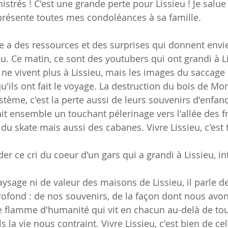
strés ! C'est une grande perte pour Lissieu ! Je salu
e présente toutes mes condoléances à sa famille.
 a des ressources et des surprises qui donnent envie
u. Ce matin, ce sont des youtubers qui ont grandi à L
 ne vivent plus à Lissieu, mais les images du saccage 
'ils ont fait le voyage. La destruction du bois de Mont
stème, c'est la perte aussi de leurs souvenirs d'enfanc
ait ensemble un touchant pélerinage vers l'allée des f
nt du skate mais aussi des cabanes. Vivre Lissieu, c'est 
der ce cri du coeur d'un gars qui a grandi à Lissieu, int
aysage ni de valeur des maisons de Lissieu, il parle d
rofond : de nos souvenirs, de la façon dont nous avon
te flamme d'humanité qui vit en chacun au-delà de tou
a vie nous contraint. Vivre Lissieu, c'est bien de cela 