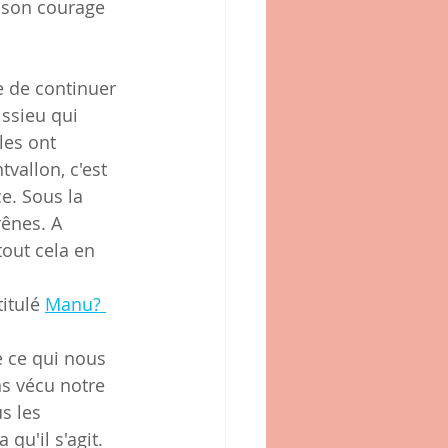
e son courage 
 de continuer 
issieu qui 
les ont 
vallon, c'est 
e. Sous la 
rênes. A 
tout cela en 
itulé 
Manu? 
e ce qui nous 
s vécu notre 
s les 
qu'il s'agit.  