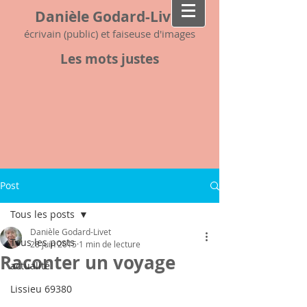
Danièle Godard-Livet
écrivain (public) et faiseuse d'images
Les mots justes
Post
Tous les posts
Danièle Godard-Livet
Tous les posts
28 juin 2015
1 min de lecture
Raconter un voyage
actualité
Lissieu 69380