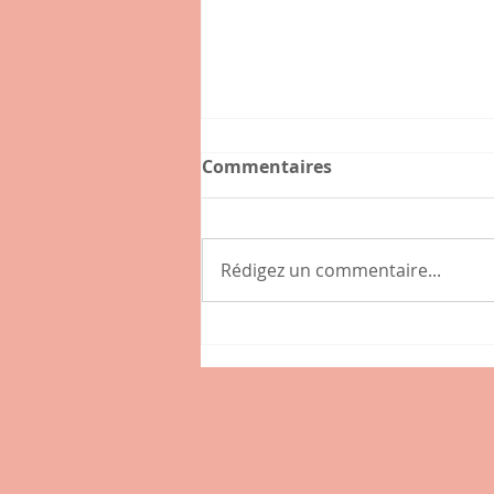
Commentaires
Rédigez un commentaire...
La voix des poules et les
voies du GPS