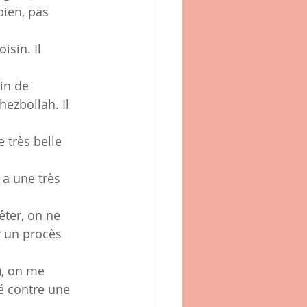
ien, pas 
sin. Il 
in de 
ezbollah. Il 
 très belle 
a une très 
êter, on ne 
r un procès 
), on me 
sé contre une 