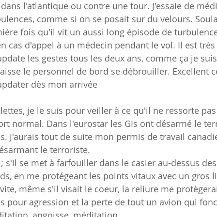
r dans l'atlantique ou contre une tour. J'essaie de médi
bulences, comme si on se posait sur du velours. Soul
mière fois qu'il vit un aussi long épisode de turbulenc
en cas d'appel à un médecin pendant le vol. Il est très 
 j'update les gestes tous les deux ans, comme ça je suis
 laisse le personnel de bord se débrouiller. Excellent co
 updater dès mon arrivée
ilettes, je le suis pour veiller à ce qu'il ne ressorte p
sort normal. Dans l'eurostar les GIs ont désarmé le terr
s. J'aurais tout de suite mon permis de travail canadie
ésarmant le terroriste.
 ; s'il se met à farfouiller dans le casier au-dessus des 
s, en me protégeant les points vitaux avec un gros liv
ite, même s'il visait le coeur, la reliure me protègerai
ès pour agression et la perte de tout un avion qui fon
itation, angoisse, méditation.