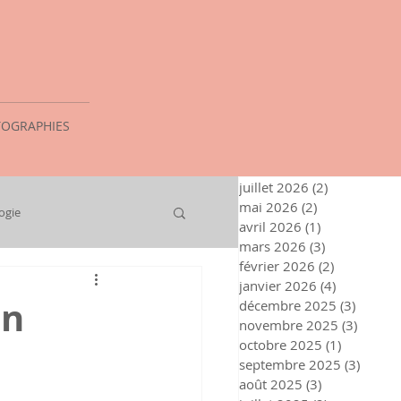
OGRAPHIES
juillet 2026
(2)
2 posts
mai 2026
(2)
2 posts
ogie
avril 2026
(1)
1 post
mars 2026
(3)
3 posts
février 2026
(2)
2 posts
janvier 2026
(4)
4 posts
un
décembre 2025
(3)
3 posts
novembre 2025
(3)
3 post
octobre 2025
(1)
1 post
septembre 2025
(3)
3 post
août 2025
(3)
3 posts