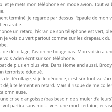
  et je mets mon téléphone en mode avion. Tout va b
ue.
t terminé, je regarde par dessus l'épaule de mon voi
t en arabe.
once un retard, l'écran de son téléphone est vert, ple
in je vois du vert partout comme sur les drapeaux du h
abe.
s de décollage, l'avion ne bouge pas. Mon voisin a une
je vois Aden écrit sur son téléphone.
at de plus en plus vite. Dans Homeland aussi, Brody 
un terroriste éduqué.
s de décollage, si je le dénonce, c'est sûr tout va s'arr
t déjà tellement en retard. Mais il risque de me colle
calomnieuse.
 une crise d'angoisse (pas besoin de simuler d'aileurs
e vol partira sans moi... vers une mort certaine, écra