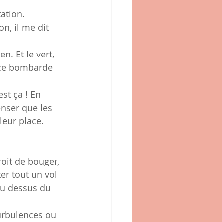
tation.
n, il me dit 
n. Et le vert, 
ance bombarde 
st ça ! En 
nser que les 
 leur place.
oit de bouger, 
ter tout un vol 
au dessus du 
urbulences ou 