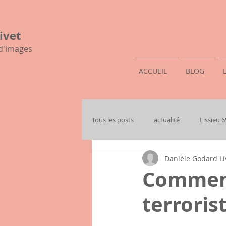
ivet
 d'images
ACCUEIL
BLOG
Tous les posts
actualité
Lissieu 
Danièle Godard Li
mon histoire familiale
Comment 
terroris