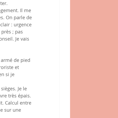
ter.
agement. Il me 
es. On parle de 
clair : urgence 
 près ; pas 
nseil. Je vais 
as armé de pied 
oriste et 
n si je 
sièges. Je le 
re très épais. 
t. Calcul entre 
ce sur une 