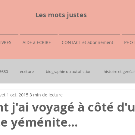
Les mots justes
LIVRES
AIDE à ECRIRE
CONTACT et abonnement
PHOT
69380
écriture
biographie ou autofiction
histoire et généal
vet
1 oct. 2015
3 min de lecture
j'ai voyagé à côté d'
te yéménite...