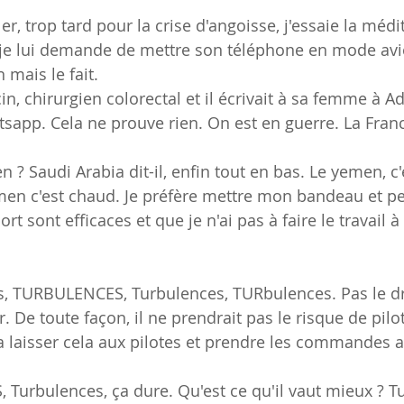
er, trop tard pour la crise d'angoisse, j'essaie la médi
e, je lui demande de mettre son téléphone en mode avio
 mais le fait.
in, chirurgien colorectal et il écrivait à sa femme à Ade
atsapp. Cela ne prouve rien. On est en guerre. La Fr
n ? Saudi Arabia dit-il, enfin tout en bas. Le yemen, c'e
émen c'est chaud. Je préfère mettre mon bandeau et pe
rt sont efficaces et que je n'ai pas à faire le travail à
s, TURBULENCES, Turbulences, TURbulences. Pas le dr
r. De toute façon, il ne prendrait pas le risque de pilo
 va laisser cela aux pilotes et prendre les commandes 
Turbulences, ça dure. Qu'est ce qu'il vaut mieux ? T