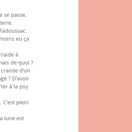
ne se passe.
erre.
t Tadoussac. 
 moins eu ça 
m'aide à 
mais de quoi ? 
crainte d'un 
gé ? D'avoir 
ler à la psy.
 C'est plein 
a lune est 