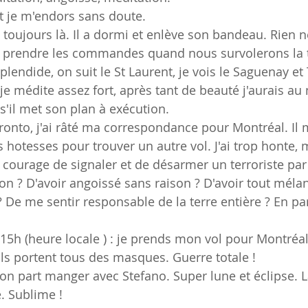
et je m'endors sans doute.
est toujours là. Il a dormi et enlève son bandeau. Rien 
de prendre les commandes quand nous survolerons la t
splendide, on suit le St Laurent, je vois le Saguenay e
i je médite assez fort, après tant de beauté j'aurais au
'il met son plan à exécution.
oronto, j'ai râté ma correspondance pour Montréal. Il 
 hotesses pour trouver un autre vol. J'ai trop honte, 
 courage de signaler et de désarmer un terroriste par 
on ? D'avoir angoissé sans raison ? D'avoir tout mélan
 De me sentir responsable de la terre entière ? En par
5h (heure locale ) : je prends mon vol pour Montréal.
ils portent tous des masques. Guerre totale !
 on part manger avec Stefano. Super lune et éclipse. L
. Sublime !