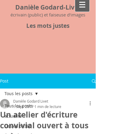
Danièle Godard-Livet
écrivain (public) et faiseuse d'images
Les mots justes
Post
Tous les posts
Danièle Godard Livet
Tous les posts
1 sept. 2017
1 min de lecture
Un atelier d'écriture
actualité
convivial ouvert à tous
Lissieu 69380