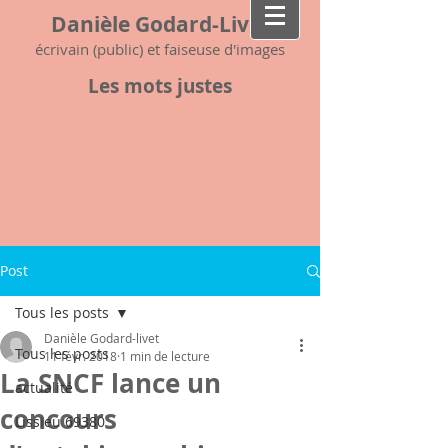
Danièle Godard-Livet
écrivain (public) et faiseuse d'images
Les mots justes
Post
Tous les posts
Danièle Godard-livet
Tous les posts
11 févr. 2018
1 min de lecture
La SNCF lance un
actualité
concours
Lissieu 69380