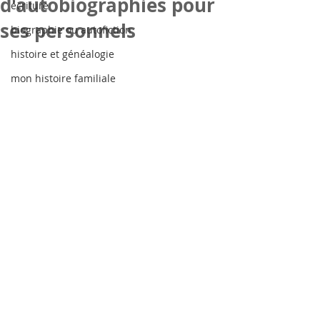
d'autobiographies pour
écriture
ses personnels
biographie ou autofiction
histoire et généalogie
mon histoire familiale