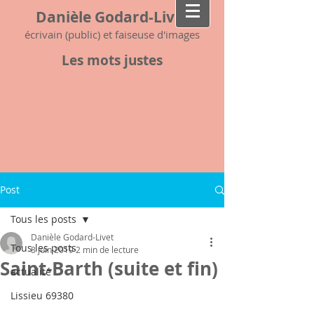
Danièle Godard-Livet
écrivain (public) et faiseuse d'images
Les mots justes
Post
Tous les posts
Danièle Godard-Livet
Tous les posts
8 juin 2019
2 min de lecture
Saint-Barth (suite et fin)
actualité
Lissieu 69380