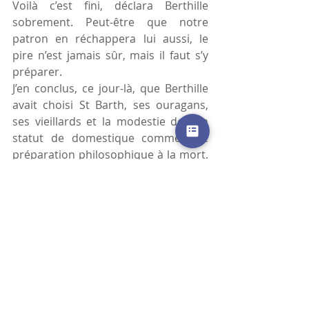
Voilà c’est fini, déclara Berthille 
sobrement. Peut-être que notre 
patron en réchappera lui aussi, le 
pire n’est jamais sûr, mais il faut s’y 
préparer.
J’en conclus, ce jour-là, que Berthille 
avait choisi St Barth, ses ouragans, 
ses vieillards et la modestie de son 
statut de domestique comme une 
préparation philosophique à la mort. 
Chacun son voyage.
#saintBarth
#ouragan
#avc
#voyage
écriture