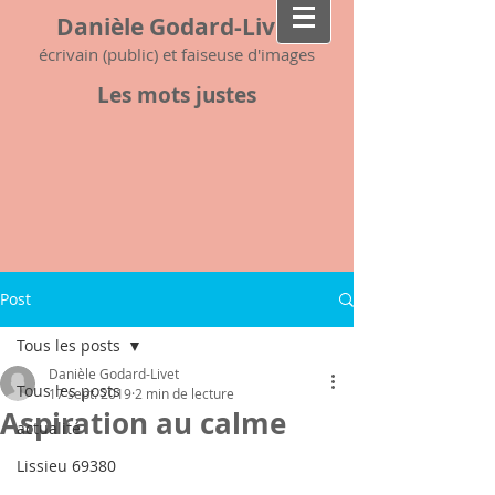
Danièle Godard-Livet
écrivain (public) et faiseuse d'images
Les mots justes
Post
Tous les posts
Danièle Godard-Livet
Tous les posts
17 sept. 2019
2 min de lecture
Aspiration au calme
actualité
Lissieu 69380