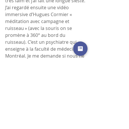
très faim et j’ai fait une longue sieste. 
J’ai regardé ensuite une vidéo 
immersive d’Hugues Cormier « 
méditation avec campagne et 
ruisseau » (avec la souris on se 
promène à 360° au bord du 
ruisseau). C’est un psychiatre qui 
enseigne à la faculté de médecine de 
Montréal. Je me demande si nous ne 
faisons pas fausse route dans notre 
aspiration au calme.
#méditation
#calme
#arbre
écriture
Voir tout