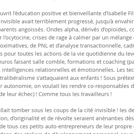
vrit l’éducation positive et bienveillante d’Isabelle Fill
invisible avait terriblement progressé, jusqu’à envahi
arents angoissés. Ondes alpha, dérivés d’opioïdes, cor
r l’ocytocine, crises de rage à calmer par un mélange 
ximatives, de PNL et d’analyse transactionnelle, cadre
 pour toutes les actions de la vie quotidienne du lev
uros faisant salle comble, formations et coaching (pa
 intelligences relationnelles et émotionnelles. Les te
ralibéralisme s’attaquaient aux enfants ! Sous prétex
eur autonomie, on voulait les rendre co-responsables d
e leur échec) ! Comme tous les travailleurs !
llait tomber sous les coups de la cité invisible ! les d
on, d’originalité et de révolte seraient anénanties dès l
e de tous ces petits auto-entrepreneurs de leur propre