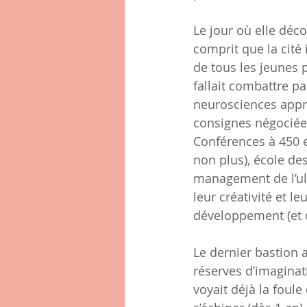
Le jour où elle décou
comprit que la cité 
de tous les jeunes p
fallait combattre pa
neurosciences appro
consignes négociées
Conférences à 450 e
non plus), école des
management de l’ult
leur créativité et l
développement (et d
Le dernier bastion a
réserves d’imaginati
voyait déjà la foul