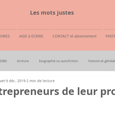
Les mots justes
LIVRES
AIDE à ECRIRE
CONTACT et abonnement
PHOT
69380
écriture
biographie ou autofiction
histoire et généal
vet
9 déc. 2019
2 min de lecture
trepreneurs de leur pr