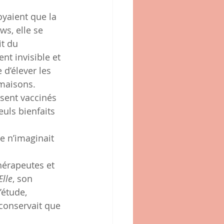
oyaient que la 
ws, elle se 
t du 
t invisible et 
d’élever les 
 maisons.
ssent vaccinés 
uls bienfaits 
 
le n’imaginait 
hérapeutes et 
Elle
, son 
’étude, 
 conservait que 