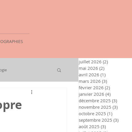
OGRAPHIES
juillet 2026
(2)
2 posts
mai 2026
(2)
2 posts
ogie
avril 2026
(1)
1 post
mars 2026
(3)
3 posts
février 2026
(2)
2 posts
janvier 2026
(4)
4 posts
opre
décembre 2025
(3)
3 posts
novembre 2025
(3)
3 post
octobre 2025
(1)
1 post
septembre 2025
(3)
3 post
août 2025
(3)
3 posts