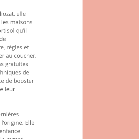
iozat, elle 
r les maisons 
tisol qu’il 
de 
, règles et 
er au coucher. 
s gratuites 
chniques de 
te de booster 
e leur 
ernières 
’origine. Elle 
 enfance 