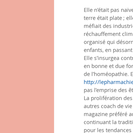
Elle n’était pas naï
terre était plate ; 
méfiait des industr
réchauffement clima
organisé qui désorm
enfants, en passant 
Elle s’insurgea cont
en bonne et due for
de l’homéopathie. E
http://lepharmachi
pas l’emprise des êtr
La prolifération de
autres coach de vie
magazine préféré auq
continuant la tradit
pour les tendances d