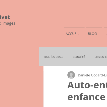
ivet
 d'images
ACCUEIL
BLOG
Tous les posts
actualité
Lissieu 
Danièle Godard-Li
mon histoire familiale
Auto-en
enfance