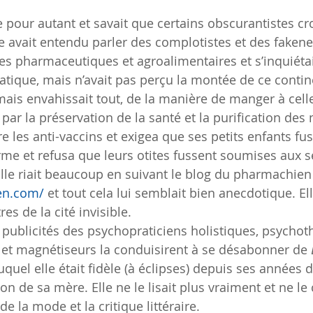
ve pour autant et savait que certains obscurantistes cr
elle avait entendu parler des complotistes et des fakene
ies pharmaceutiques et agroalimentaires et s’inquiétai
tique, mais n’avait pas perçu la montée de ce continen
ais envahissait tout, de la manière de manger à celle 
par la préservation de la santé et la purification des
re les anti-vaccins et exigea que ses petits enfants fu
me et refusa que leurs otites fussent soumises aux se
lle riait beaucoup en suivant le blog du pharmachien
en.com/
 et tout cela lui semblait bien anecdotique. El
es de la cité invisible.
s publicités des psychopraticiens holistiques, psychot
 et magnétiseurs la conduisirent à se désabonner de 
uel elle était fidèle (à éclipses) depuis ses années d
ion de sa mère. Elle ne le lisait plus vraiment et ne le
e la mode et la critique littéraire.