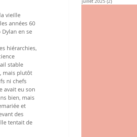
juillet 2025
(2)
2 posts
 vieille 
 les années 60 
 Dylan en se 
es hiérarchies, 
cience 
ail stable 
 mais plutôt 
fs ni chefs 
le avait eu son 
ins bien, mais 
remariée et 
levant des 
le tentait de 