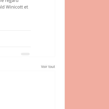
le regard 
d Winicott et 
Voir tout