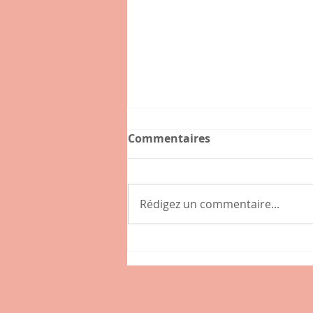
Commentaires
Rédigez un commentaire...
La voix des poules et les
voies du GPS