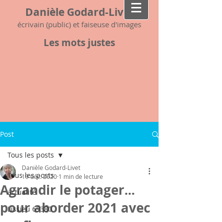
Danièle Godard-Livet
écrivain (public) et faiseuse d'images
Les mots justes
Post
Tous les posts
Danièle Godard-Livet
Tous les posts
19 déc. 2020
1 min de lecture
Agrandir le potager...
actualité
pour aborder 2021 avec
Lissieu 69380