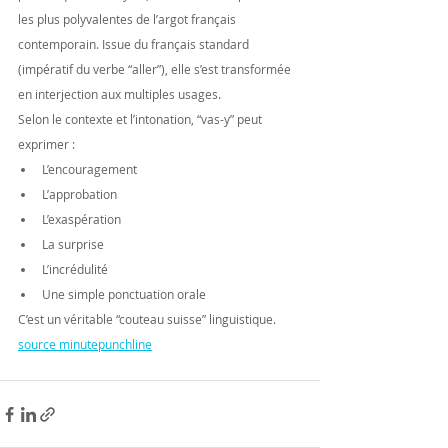
les plus polyvalentes de l’argot français 
contemporain. Issue du français standard 
(impératif du verbe “aller”), elle s’est transformée 
en interjection aux multiples usages.
Selon le contexte et l’intonation, “vas-y” peut 
exprimer :
L’encouragement
L’approbation
L’exaspération
La surprise
L’incrédulité
Une simple ponctuation orale
C’est un véritable “couteau suisse” linguistique. 
source minutepunchline