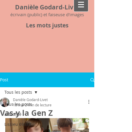
Danièle Godard-Livet
écrivain (public) et faiseuse d'images
Les mots justes
Post
Tous les posts
Danièle Godard-Livet
Tous les posts
18 mai
2 min de lecture
Vas-y la Gen Z
actualité
Lissieu 69380