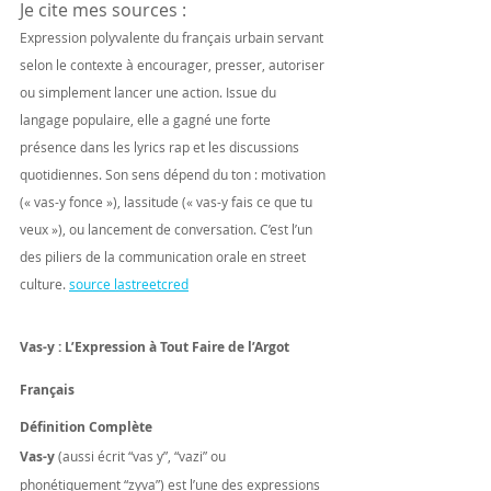
Je cite mes sources :
Expression polyvalente du français urbain servant 
selon le contexte à encourager, presser, autoriser 
ou simplement lancer une action. Issue du 
langage populaire, elle a gagné une forte 
présence dans les lyrics rap et les discussions 
quotidiennes. Son sens dépend du ton : motivation 
(« vas-y fonce »), lassitude (« vas-y fais ce que tu 
veux »), ou lancement de conversation. C’est l’un 
des piliers de la communication orale en street 
culture. 
source lastreetcred
Vas-y : L’Expression à Tout Faire de l’Argot 
Français
Définition Complète
Vas-y
 (aussi écrit “vas y”, “vazi” ou 
phonétiquement “zyva”) est l’une des expressions 