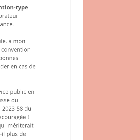
tion-type 
orateur 
rance.
ule, à mon 
e convention 
 bonnes 
ider en cas de 
vice public en 
usse du 
n 2023-58 du 
découragée !
ui mériterait 
il plus de 