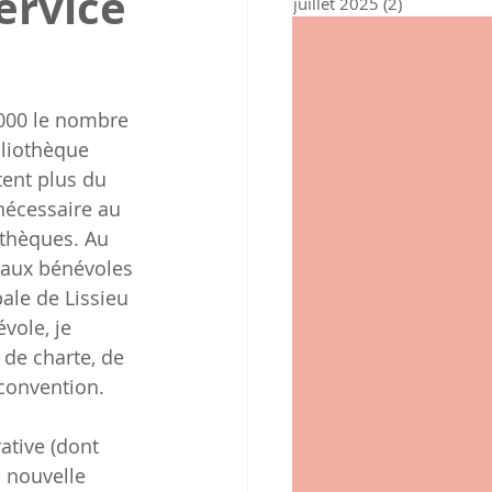
ervice
juillet 2025
(2)
2 posts
000 le nombre 
bliothèque 
tent plus du 
nécessaire au 
thèques. Au 
aux bénévoles 
ale de Lissieu 
vole, je 
 de charte, de 
 convention.
ative (dont 
e nouvelle 