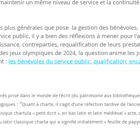
r maintenir un même niveau de service et la continuité
 plus générales que pose  la gestion des bénévoles, 
ice public, il y a bien des réflexions à mener pour l'a
ssance, contreparties, requalification de leurs prestati
 des jeux olympiques de 2024, la question anime les ju
t : 
les bénévoles du service public, qualification, en
très prisé dans le monde de l'écrit (du patrimoine aux bibliothèque
: "
ogiques 
Quant à charte, il s'agit d'une réfection tardive de l'anci
ssique chartula « petit écrit », en bas latin et latin médiéval « acte,
 latin classique charta qui a signifié initialement « feuille de pap