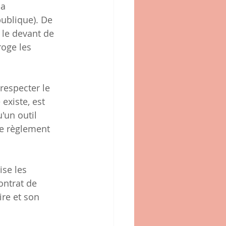
a 
ublique). De 
 le devant de 
roge les 
t respecter le 
e existe, est 
'un outil 
le règlement 
ise les 
ontrat de 
ire et son 