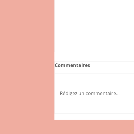
Commentaires
Rédigez un commentaire...
Connaissez-vous l'hybride
, nouveau café-épicerie de
la place des Tamaris à