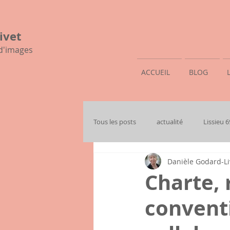
ivet
 d'images
ACCUEIL
BLOG
Tous les posts
actualité
Lissieu 
Danièle Godard-Li
mon histoire familiale
Charte, 
convent