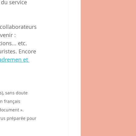
 du service 
collaborateurs 
venir : 
ons... etc. 
ristes. Encore 
cadremen et 
s), sans doute 
en français 
 document ». 
yrus préparée pour 