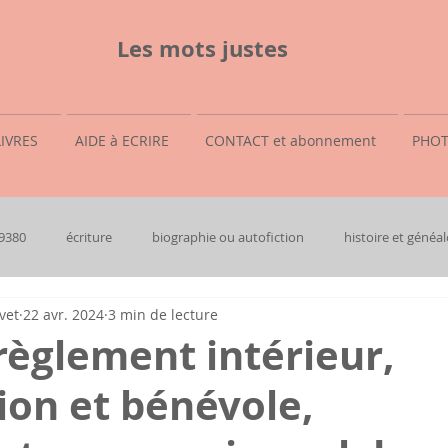
Les mots justes
LIVRES
AIDE à ECRIRE
CONTACT et abonnement
PHOT
69380
écriture
biographie ou autofiction
histoire et généal
vet
22 avr. 2024
3 min de lecture
règlement intérieur,
ion et bénévole,