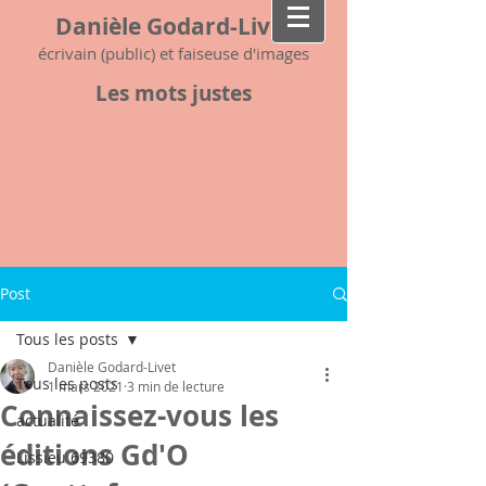
Danièle Godard-Livet
écrivain (public) et faiseuse d'images
Les mots justes
Post
Tous les posts
Danièle Godard-Livet
Tous les posts
1 mars 2021
3 min de lecture
Connaissez-vous les
actualité
éditions Gd'O
Lissieu 69380