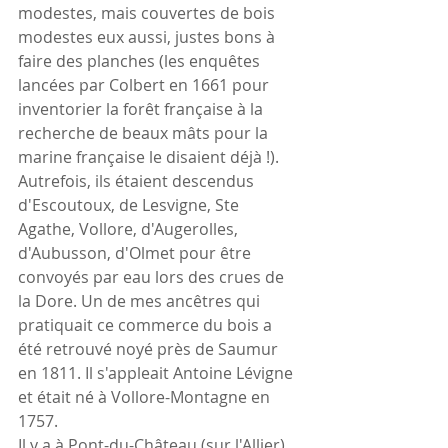
modestes, mais couvertes de bois 
modestes eux aussi, justes bons à 
faire des planches (les enquêtes 
lancées par Colbert en 1661 pour 
inventorier la forêt française à la 
recherche de beaux mâts pour la 
marine française le disaient déjà !). 
Autrefois, ils étaient descendus 
d'Escoutoux, de Lesvigne, Ste 
Agathe, Vollore, d'Augerolles, 
d'Aubusson, d'Olmet pour être 
convoyés par eau lors des crues de 
la Dore. Un de mes ancêtres qui 
pratiquait ce commerce du bois a 
été retrouvé noyé près de Saumur 
en 1811. Il s'appleait Antoine Lévigne 
et était né à Vollore-Montagne en 
1757.
Il y a à Pont-du-Château (sur l'Allier) 