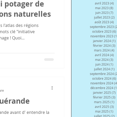
i potager de
avril 2023
(4)
4 
mai 2023
(8)
8 
ions naturelles
juin 2023
(7)
7 
juillet 2023
(2)
2
août 2023
(4)
4 
septembre 2023
(
ots clé "initiative
octobre 2023
(6)
novembre 2023
(1
age ! Quoi...
janvier 2024
(1)
février 2024
(3)
3
mars 2024
(4)
4
avril 2024
(4)
4 
mai 2024
(3)
3 
juin 2024
(1)
1 
juillet 2024
(1)
1
septembre 2024
(
octobre 2024
(6)
novembre 2024
(4
décembre 2024
(1
ure
janvier 2025
(7)
février 2025
(3)
3
Guérande
mars 2025
(1)
1
avril 2025
(3)
3 
mai 2025
(1)
1 
ande avant d' entendre la
juillet 2025
(2)
2