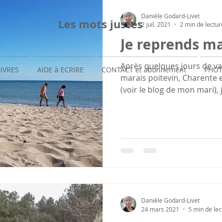
Danièle Godard-Livet
Les mots justes
2 juil. 2021
2 min de lectur
Je reprends m
Après quelques jours de v
LIVRES
AIDE à ECRIRE
CONTACT et abonnement
PHOT
marais poitevin, Charente 
(voir le blog de mon mari), 
Danièle Godard-Livet
24 mars 2021
5 min de lec