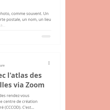
photo, comme souvent. Un
arte postale, un nom, un lieu
a...
ture
c l'atlas des
lles via Zoom
n des rendez-vous
e centre de création
é (CCCOD). C'est...