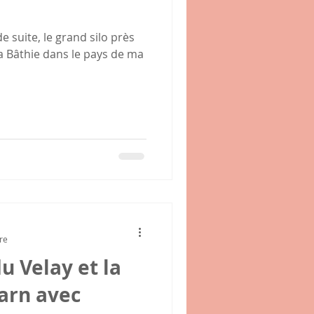
de suite, le grand silo près
a Bâthie dans le pays de ma
re
du Velay et la
'arn avec