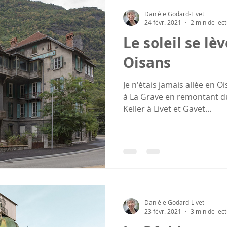
Danièle Godard-Livet
24 févr. 2021
2 min de lec
Le soleil se lè
Oisans
Je n'étais jamais allée en O
à La Grave en remontant du
Keller à Livet et Gavet...
Danièle Godard-Livet
23 févr. 2021
3 min de lec