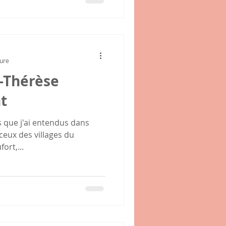
ture
-Thérèse
t
es que j'ai entendus dans
ceux des villages du
ort,...