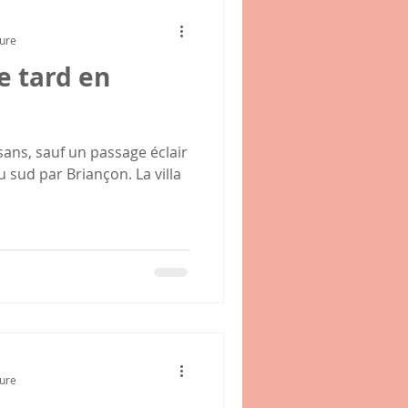
ture
ve tard en
isans, sauf un passage éclair
 sud par Briançon. La villa
ture