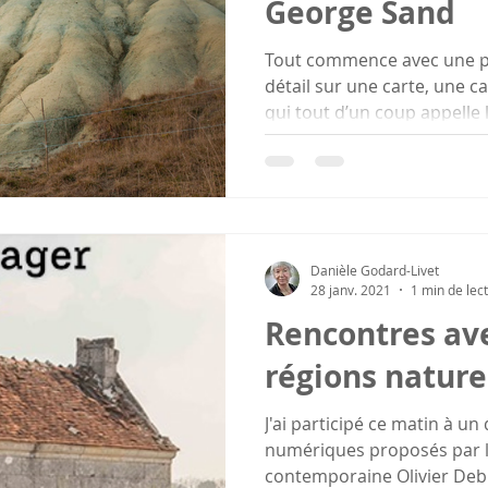
George Sand
Tout commence avec une 
détail sur une carte, une c
qui tout d’un coup appelle l
Danièle Godard-Livet
28 janv. 2021
1 min de lec
Rencontres ave
régions nature
J'ai participé ce matin à u
numériques proposés par l
contemporaine Olivier Debr