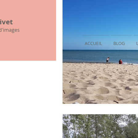
mon histoire familiale
ivet
 d'images
ACCUEIL
BLOG