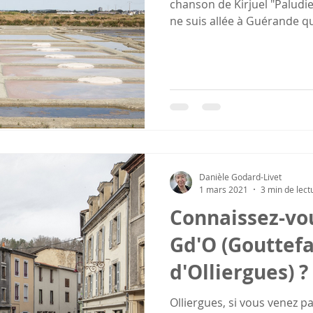
chanson de Kirjuel "Paludi
ne suis allée à Guérande qu
Danièle Godard-Livet
1 mars 2021
3 min de lect
Connaissez-vou
Gd'O (Gouttef
d'Olliergues) ?
Olliergues, si vous venez pa