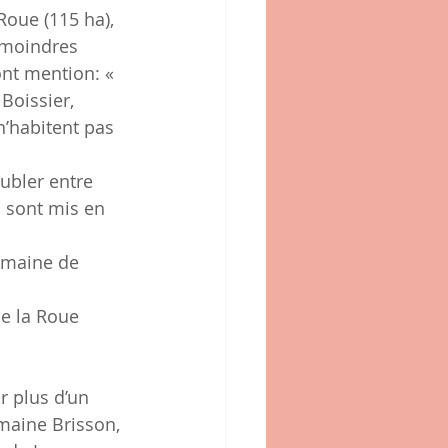
Roue (115 ha), 
 moindres 
ont mention: « 
Boissier, 
n’habitent pas 
 sont mis en 
maine Brisson, 