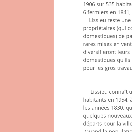
1906 sur 535 habita
6 fermiers en 1841,
    Lissieu reste une commune de grands domaines confiés à des fermiers et de petits 
propriétaires (qui
domestiques) de par
rares mises en vente
diversifieront leur
domestiques qu'ils
pour les gros travaux
     Lissieu connaît une chute de sa population de 580 habitants en 1876 à 428 
habitants en 1954,
les années 1830. qu
quelques nouveaux a
départs pour la vill
 Quand la populationde Lissieu recommencera à croître dans les années 60, ce sont 