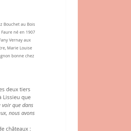
z Bouchet au Bois 
y Faure né en 1907 
 Fany Vernay aux 
tre, Marie Louise 
vignon bonne chez 
à Lissieu que 
e voir que dans 
eux, nous avons 