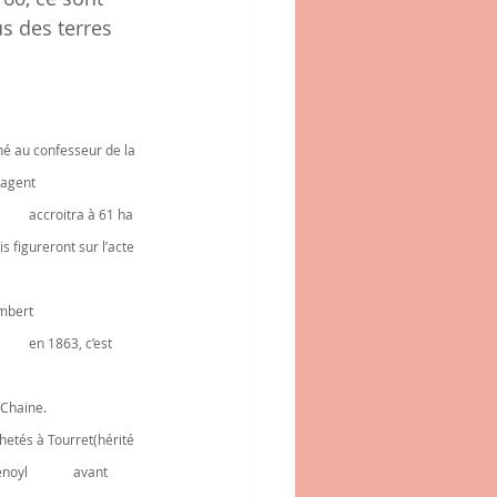
us des terres 
etés par 	de Charrin puis par 	la famille Chaine.