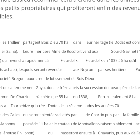
es petits propriétaires qui profiteront enfin des reven
ibles.
urdelix. 	Fleurdelix en 1837 56 ha qu’il 	accroitra à 61 ha 
e vente des années 70 à la 	société Breguet pour créer le lotissement de Bois Dieur
8, 	Perrin seulement 8 ha 	en 1863, c’est 
seulement 2 ha qui sont vendus à 	Tournebize qui crée 	l’hotel de la réserve 	adns les années 70
Chatron 	achète les 30 ha des Calles 	qui seront bientôt rach