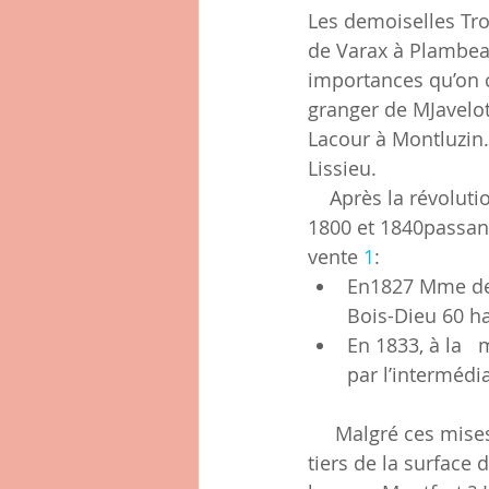
Les demoiselles Trol
de Varax à Plambeau
importances qu’on co
granger de MJavelot 
Lacour à Montluzin…
Lissieu.
    Après la révolution, la population de Lissieu croit ( elle fait plus que doubler entre 
1800 et 1840passant
vente 
1
:
En1827 Mme de 	Rocofort, proche de la tombe, met en vente Le Domain
En 1833, à la 	mort de sa femme, Durosier met en vente les 115 ha de la Roue 	
     Malgré ces mises en vente, Les grands domaines vont se maintenir sur plus d’un 
tiers de la surface