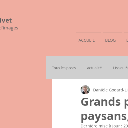
ivet
 d'images
ACCUEIL
BLOG
Tous les posts
actualité
Lissieu 
Danièle Godard-Li
mon histoire familiale
Grands p
paysans,
Dernière mise à jour :
29