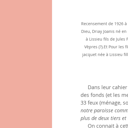
Recensement de 1926 à L
Dieu, Driay Joanis né en
à Lissieu fils de Jule
Vèpres (?).Et Pour les f
jacquet née à Lissieu f
     Dans leur cahier de doléances, les Lissilois se plaignent en 1789 que les deux tiers 
des fonds (et les me
33 feux (ménage, so
notre paroisse comme
plus de deux tiers et
     On connait à cette époque quatre grands propriétaires, propriétaires de châteaux : 