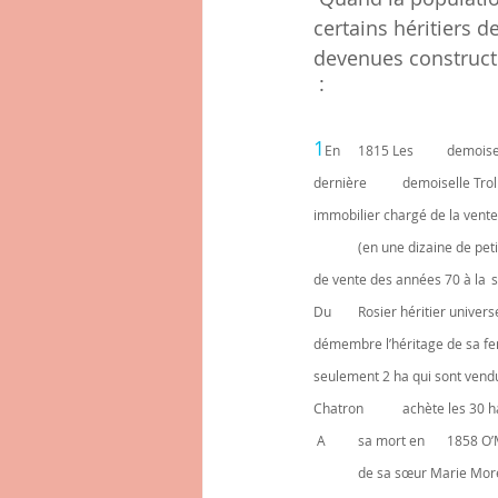
certains héritiers d
devenues construct
 :  
1
En 	1815 Les 	demoiselles Trollier 	partagent Bois Dieu 70 ha 	dans 	leur héritage (le Dodat est donné au confesseur de la 
dernière 	demoiselle Trollier 32 ha). 	Leure 	héritière Mme de Rocofort vend aux 	Gourd-Gavinet (l’agent 	
immobilier chargé de la vente) qui revendra rapidement à 	Fle
	(en une dizaine de petits achats), lesquels seront revendus 	aux Neyron 	par ses héritiers 	Puis figureront sur l’acte 
d
Du 	Rosier héritier universel de sa femme née 	Guyot dont le frère a pris la succession du 	beau père de Lambert 	
démembre l’héritage de sa femme. De Charrin 	n’achète que 55 ha 	en 183
 A 	sa mort en 	1858 O’Mahonny 	possède 11 ha et le chateau de Montvallon vraisemblablement 	achetés à Tourret(hérité 
	de sa sœur Marie Morel épouse Philippon) 	qui 	passeront ensuite à 	Chavanis, puis aux de Fenoyl 	avant 