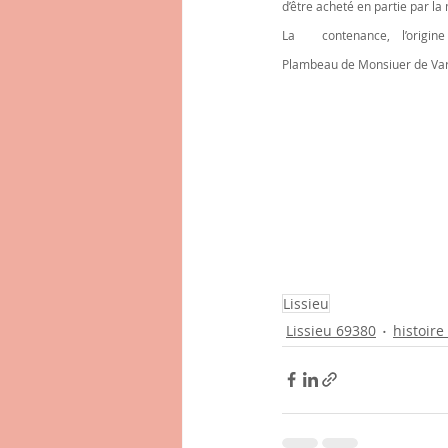
La 	contenance, 	l’origine et l’évolution du Domaine Brisson reste un mystère 	pour moi, comme le 	partage des terres de 
Plambeau de Monsiuer de Var
Lissieu
Lissieu 69380
histoire