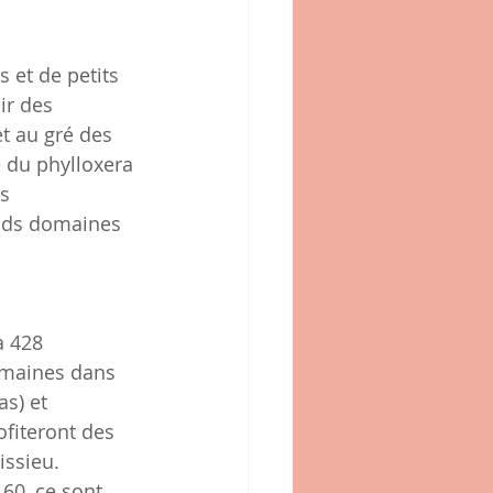
ir des 
t au gré des 
e du phylloxera 
s 
ands domaines 
omaines dans 
s) et 
fiteront des 
ssieu.  