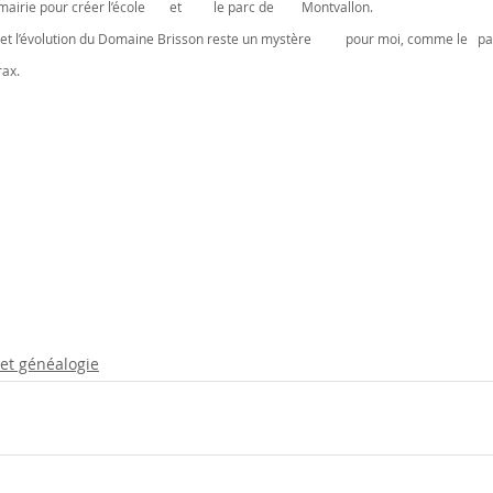
d’être acheté en partie par la mairie pour créer l’école 	et 	le parc de 	Montvallon.
ax.
 et généalogie