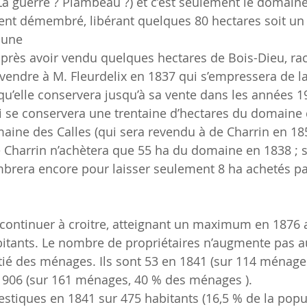
 La guerre ? Plambeau ?) et c’est seulement le domain
ent démembré, libérant quelques 80 hectares soit un 
mune
evendre à M. Fleurdelix en 1837 qui s’empressera de la
qu’elle conservera jusqu’à sa vente dans les années 1
i se conservera une trentaine d’hectares du domaine 
maine des Calles (qui sera revendu à de Charrin en 185
 Charrin n’achètera que 55 ha du domaine en 1838 ; sa
brera encore pour laisser seulement 8 ha achetés pa
tants. Le nombre de propriétaires n’augmente pas aus
ié des ménages. Ils sont 53 en 1841 (sur 114 ménage
1906 (sur 161 ménages, 40 % des ménages ).  
iques en 1841 sur 475 habitants (16,5 % de la popula