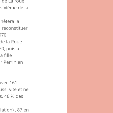
e de La roue 
sixième de la 
 reconstituer 
970
de la Roue 
0, puis à 
 fille 
r Perrin en 
si vite et ne 
s, 46 % des 
tion) , 87 en 