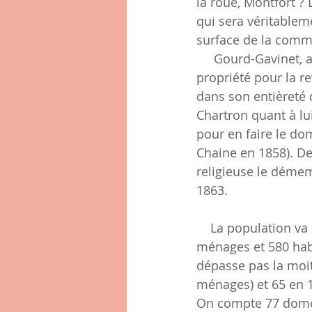
la roue, Montfort ?
qui sera véritablem
surface de la com
     Gourd-Gavinet, après avoir vendu quelques hectares de Bois-Dieu, rachètera la 
propriété pour la r
dans son entièreté 
Chartron quant à lu
pour en faire le do
Chaine en 1858). De
religieuse le démem
1863.  
    La population va continuer à croitre, atteignant un maximum en 1876 avec 161 
ménages et 580 habi
dépasse pas la moit
ménages) et 65 en 
On compte 77 domest