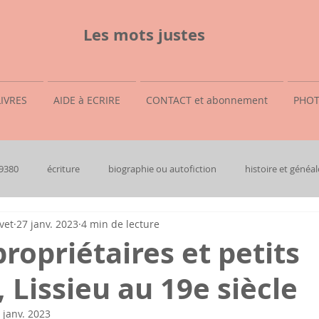
Les mots justes
LIVRES
AIDE à ECRIRE
CONTACT et abonnement
PHOT
69380
écriture
biographie ou autofiction
histoire et généal
vet
27 janv. 2023
4 min de lecture
ropriétaires et petits
 Lissieu au 19e siècle
 janv. 2023