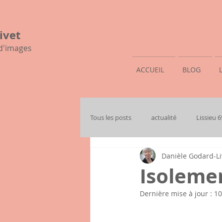
ivet
 d'images
ACCUEIL
BLOG
Tous les posts
actualité
Lissieu 
Danièle Godard-Li
mon histoire familiale
Isolemen
Dernière mise à jour :
10