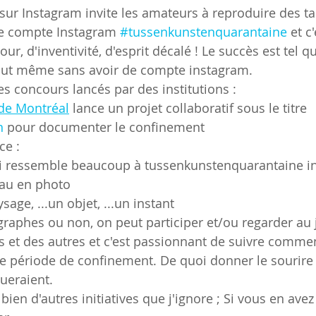
sur Instagram invite les amateurs à reproduire des t
 le compte Instagram 
#tussenkunstenquarantaine
 et c
our, d'inventivité, d'esprit décalé ! Le succès est tel q
tout même sans avoir de compte instagram.
les concours lancés par des institutions :
de Montréal
 lance un projet collaboratif sous le titre 
n
 pour documenter le confinement
ce :
i ressemble beaucoup à tussenkunstenquarantaine inv
eau en photo
ysage, ...un objet, ...un instant
graphes ou non, on peut participer et/ou regarder au j
 et des autres et c'est passionnant de suivre commen
e période de confinement. De quoi donner le sourire e
ueraient.
 bien d'autres initiatives que j'ignore ; Si vous en ave