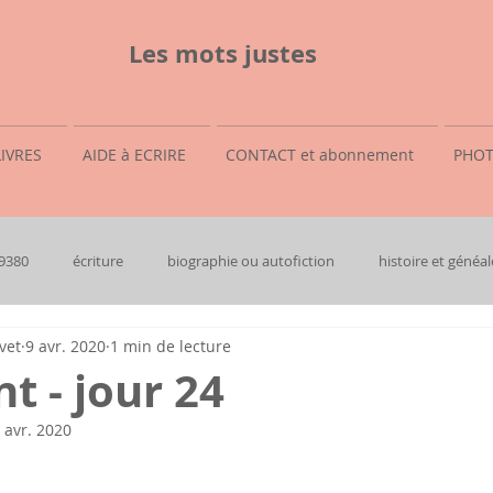
Les mots justes
LIVRES
AIDE à ECRIRE
CONTACT et abonnement
PHOT
69380
écriture
biographie ou autofiction
histoire et généal
vet
9 avr. 2020
1 min de lecture
t - jour 24
 avr. 2020