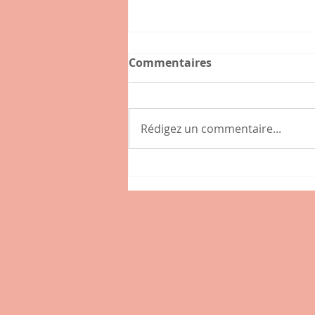
Commentaires
Rédigez un commentaire...
Connaissez-vous l'hybride
, nouveau café-épicerie de
la place des Tamaris à
Lissieu ?