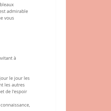
ableaux 
'est admirable 
ue vous 
itant à 
our le jour les 
t les autres 
t de l'espoir 
z connaissance, 