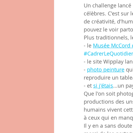
Un challenge lancé 
célèbres. C'est sur
de créativité, d'hum
pouvez le voir par
Plus traditionnels, 
- le 
Musée McCord 
#CadrerLeQuotidie
- le site Wipplay lan
- 
photo peinture
 qu
reproduire un tabl
- et 
si j'étais
...un pa
Que l'on soit photo
productions des uns
humains vivent cett
à ceux qui en manq
Il y en a sans doute