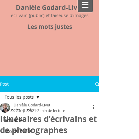
Danièle Godard-Livet
écrivain (public) et faiseuse d'images
Les mots justes
Post
Tous les posts
Danièle Godard-Livet
Tous les posts
27 févr. 2021
2 min de lecture
Itinéraires d'écrivains et
actualité
de photographes
Lissieu 69380