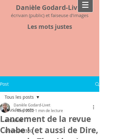
Danièle Godard-Livet
écrivain (public) et faiseuse d'images
Les mots justes
Post
Tous les posts
Danièle Godard-Livet
Tous les posts
4 févr. 2022
1 min de lecture
Lancement de la revue
actualité
Chabe ! (et aussi de Dire,
Lissieu 69380