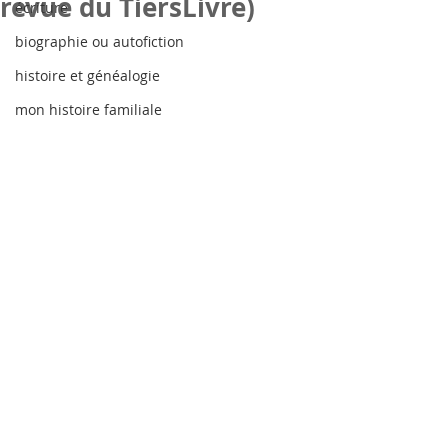
revue du TiersLivre)
écriture
biographie ou autofiction
histoire et généalogie
mon histoire familiale