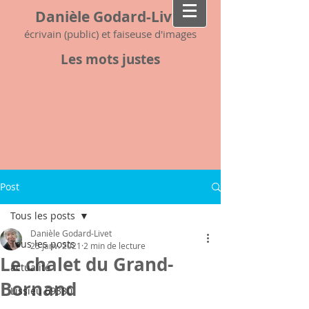
Danièle Godard-Livet
écrivain (public) et faiseuse d'images
Les mots justes
Post
Tous les posts
Danièle Godard-Livet
Tous les posts
25 janv. 2021
2 min de lecture
Le chalet du Grand-
actualité
Bornand
Lissieu 69380