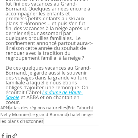
fut fini des vacances au Grand-
Bornand. Quelques années encore à 
accompagner les enfants et 
premiers petits-enfants au ski aux 
plans d’Hotonnes… et puis s’en fut 
fini des vacances à la neige après un 
dernier séjour assombri par 
quelques brouilles familiales.  Le 
confinement annoncé partout aura-t-
il raison cette année du souhait de 
renouer avec la tradition du 
regroupement familial à la neige ?
De ces quelques vacances au Grand-
Bornand, je garde aussi le souvenir 
des voyages dans la grande voiture 
familiale à laquelle nous étions 
obligés d’ajouter une remorque. On 
écoutait Cabrel 
La dame de Haute-
Savoie
 et ABBA et on chantait en 
coeur.
ARN
atlas des régions naturelles
Eric Tabuchi
Nelly Monnier
Le grand Bornand
chalet
neige
les plans d'Hotonnes